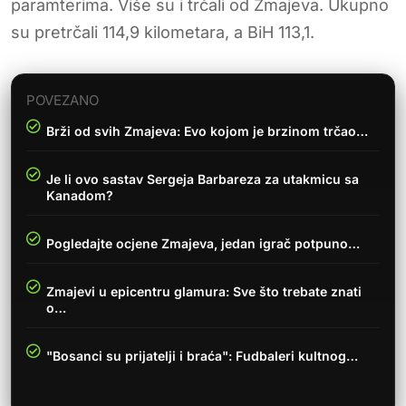
paramterima. Više su i trčali od Zmajeva. Ukupno
su pretrčali 114,9 kilometara, a BiH 113,1.
POVEZANO
Brži od svih Zmajeva: Evo kojom je brzinom trčao…
Je li ovo sastav Sergeja Barbareza za utakmicu sa
Kanadom?
Pogledajte ocjene Zmajeva, jedan igrač potpuno…
Zmajevi u epicentru glamura: Sve što trebate znati
o…
"Bosanci su prijatelji i braća": Fudbaleri kultnog…