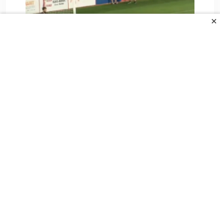
✕
Je li Sarajevo žestoko oštećeno na
startu Premijer.
9. Augusta 2026.
All Rights Reserved.
UVJETI KORIŠTENJA
POLITIKA PRIVANOSTI
O NAMA
KONTAKT