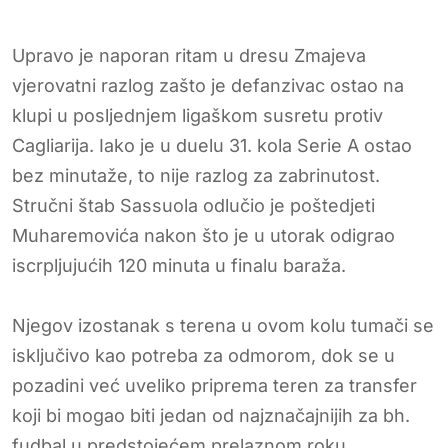
Upravo je naporan ritam u dresu Zmajeva
vjerovatni razlog zašto je defanzivac ostao na
klupi u posljednjem ligaškom susretu protiv
Cagliarija. Iako je u duelu 31. kola Serie A ostao
bez minutaže, to nije razlog za zabrinutost.
Stručni štab Sassuola odlučio je poštedjeti
Muharemovića nakon što je u utorak odigrao
iscrpljujućih 120 minuta u finalu baraža.
Njegov izostanak s terena u ovom kolu tumači se
isključivo kao potreba za odmorom, dok se u
pozadini već uveliko priprema teren za transfer
koji bi mogao biti jedan od najznačajnijih za bh.
fudbal u predstojećem prelaznom roku.