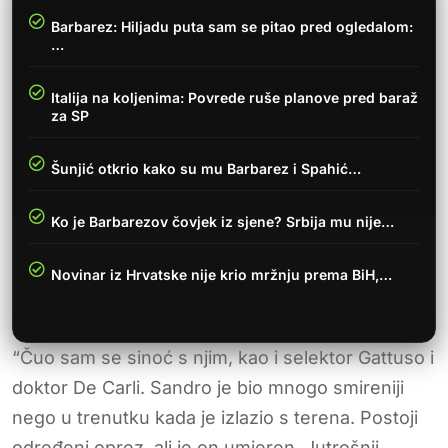
Barbarez: Hiljadu puta sam se pitao pred ogledalom:
…
Italija na koljenima: Povrede ruše planove pred baraž
za SP
Šunjić otkrio kako su mu Barbarez i Spahić…
Ko je Barbarezov čovjek iz sjene? Srbija mu nije…
Novinar iz Hrvatske nije krio mržnju prema BiH,…
“Čuo sam se sinoć s njim, kao i selektor Gattuso i
doktor De Carli. Sandro je bio mnogo smireniji
nego u trenutku kada je izlazio s terena. Postoji
određeni oprez, ali je on umjeren. Jutrošnji