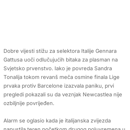
Dobre vijesti stižu za selektora Italije Gennara
Gattusa uoči odlučujućih bitaka za plasman na
Svjetsko prvenstvo. Iako je povreda Sandra
Tonalija tokom revanš meča osmine finala Lige
prvaka protiv Barcelone izazvala paniku, prvi
pregledi pokazali su da veznjak Newcastlea nije
ozbiljnije povrijeđen.
Alarm se oglasio kada je italijanska zvijezda
napustila teren početkom drugog poluvremena u