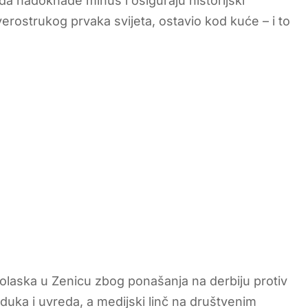
 da nadoknade minus i osiguraju historijski
verostrukog prvaka svijeta, ostavio kod kuće – i to
 dolaska u Zenicu zbog ponašanja na derbiju protiv
duka i uvreda, a medijski linč na društvenim