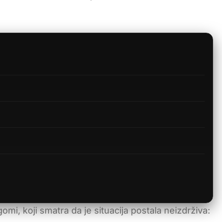
i, koji smatra da je situacija postala neizdrživa: