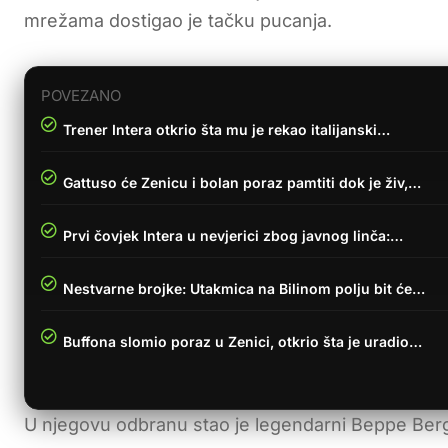
mrežama dostigao je tačku pucanja.
POVEZANO
Trener Intera otkrio šta mu je rekao italijanski…
Gattuso će Zenicu i bolan poraz pamtiti dok je živ,…
Prvi čovjek Intera u nevjerici zbog javnog linča:…
Nestvarne brojke: Utakmica na Bilinom polju bit će…
Buffona slomio poraz u Zenici, otkrio šta je uradio…
U njegovu odbranu stao je legendarni Beppe Bergom