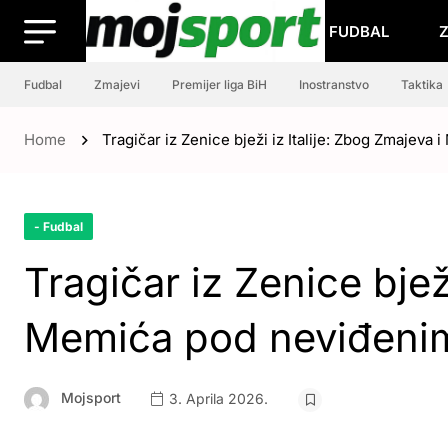
FUDBAL
Fudbal
Zmajevi
Premijer liga BiH
Inostranstvo
Taktika
Home
Tragičar iz Zenice bježi iz Italije: Zbog Zmajev
- Fudbal
Tragičar iz Zenice bjež
Memića pod neviđeni
Mojsport
3. Aprila 2026.