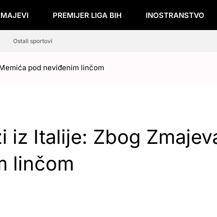
ZMAJEVI
PREMIJER LIGA BIH
INOSTRANSTVO
Ostali sportovi
a i Memića pod neviđenim linčom
i iz Italije: Zbog Zmajeva
m linčom