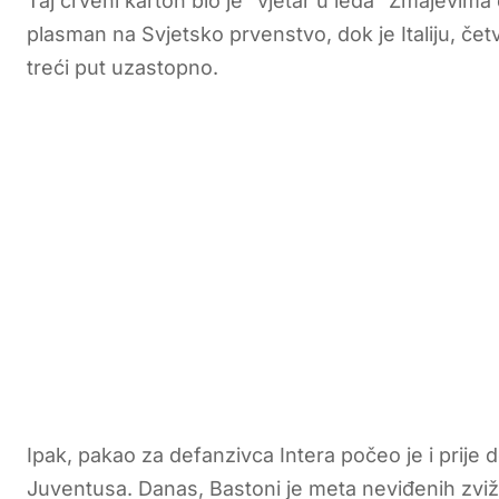
Taj crveni karton bio je “vjetar u leđa” Zmajevima
plasman na Svjetsko prvenstvo, dok je Italiju, čet
treći put uzastopno.
Ipak, pakao za defanzivca Intera počeo je i prije
Juventusa. Danas, Bastoni je meta neviđenih zviž