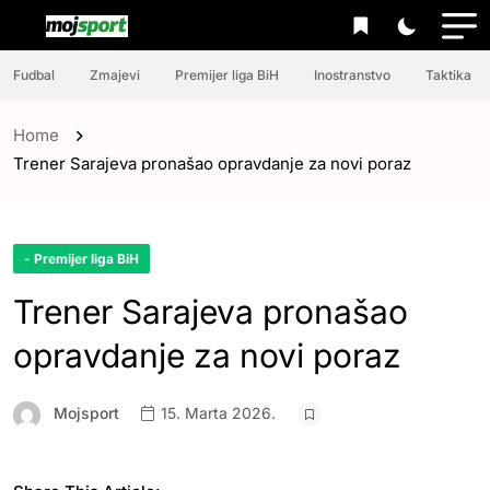
Fudbal
Zmajevi
Premijer liga BiH
Inostranstvo
Taktika
Home
Trener Sarajeva pronašao opravdanje za novi poraz
- Premijer liga BiH
Trener Sarajeva pronašao
opravdanje za novi poraz
Mojsport
15. Marta 2026.