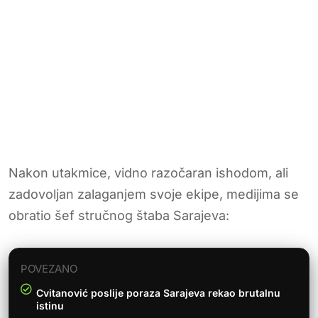
Nakon utakmice, vidno razočaran ishodom, ali
zadovoljan zalaganjem svoje ekipe, medijima se
obratio šef stručnog štaba Sarajeva:
POVEZANO
Cvitanović poslije poraza Sarajeva rekao brutalnu
istinu