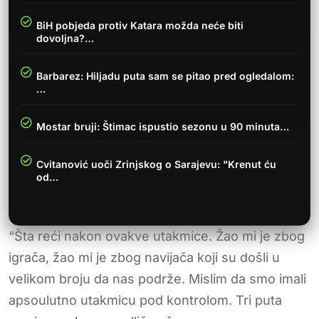
BiH pobjeda protiv Katara možda neće biti
dovoljna?…
Barbarez: Hiljadu puta sam se pitao pred ogledalom:
…
Mostar bruji: Štimac ispustio sezonu u 90 minuta…
Cvitanović uoči Zrinjskog o Sarajevu: "Krenut ću
od…
“Šta reći nakon ovakve utakmice. Žao mi je zbog
igrača, žao mi je zbog navijača koji su došli u
velikom broju da nas podrže. Mislim da smo imali
apsoulutno utakmicu pod kontrolom. Tri puta