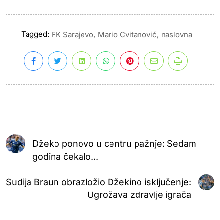
Tagged:
,
,
FK Sarajevo
Mario Cvitanović
naslovna
Džeko ponovo u centru pažnje: Sedam
godina čekalo...
Sudija Braun obrazložio Džekino isključenje:
Ugrožava zdravlje igrača