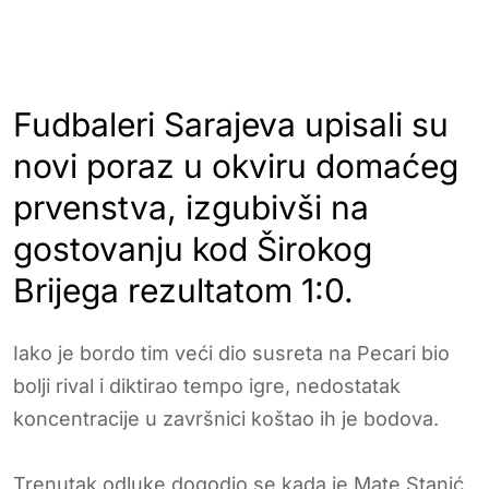
Fudbaleri Sarajeva upisali su
novi poraz u okviru domaćeg
prvenstva, izgubivši na
gostovanju kod Širokog
Brijega rezultatom 1:0.
Iako je bordo tim veći dio susreta na Pecari bio
bolji rival i diktirao tempo igre, nedostatak
koncentracije u završnici koštao ih je bodova.
Trenutak odluke dogodio se kada je Mate Stanić