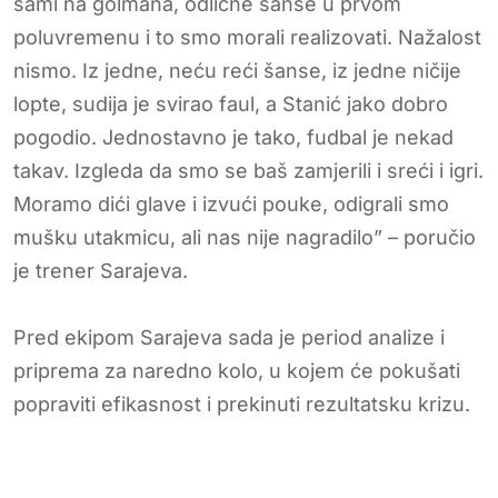
sami na golmana, odlične šanse u prvom
poluvremenu i to smo morali realizovati. Nažalost
nismo. Iz jedne, neću reći šanse, iz jedne ničije
lopte, sudija je svirao faul, a Stanić jako dobro
pogodio. Jednostavno je tako, fudbal je nekad
takav. Izgleda da smo se baš zamjerili i sreći i igri.
Moramo dići glave i izvući pouke, odigrali smo
mušku utakmicu, ali nas nije nagradilo” – poručio
je trener Sarajeva.
Pred ekipom Sarajeva sada je period analize i
priprema za naredno kolo, u kojem će pokušati
popraviti efikasnost i prekinuti rezultatsku krizu.