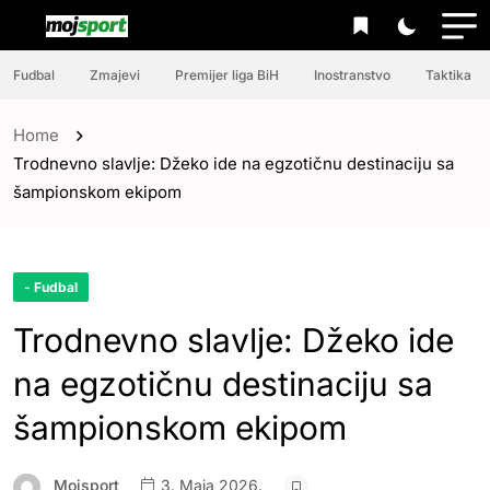
Fudbal
Zmajevi
Premijer liga BiH
Inostranstvo
Taktika
Home
Trodnevno slavlje: Džeko ide na egzotičnu destinaciju sa
šampionskom ekipom
- Fudbal
Trodnevno slavlje: Džeko ide
na egzotičnu destinaciju sa
šampionskom ekipom
Mojsport
3. Maja 2026.