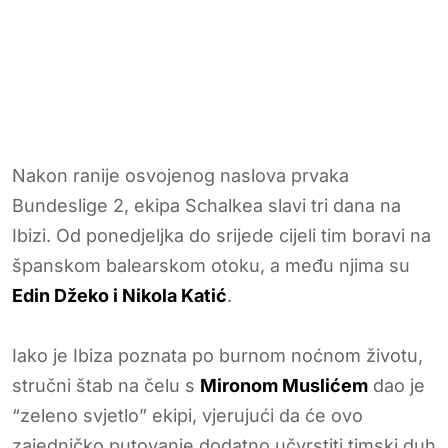
Nakon ranije osvojenog naslova prvaka
Bundeslige 2, ekipa Schalkea slavi tri dana na
Ibizi. Od ponedjeljka do srijede cijeli tim boravi na
španskom balearskom otoku, a među njima su
Edin Džeko i Nikola Katić
.
Iako je Ibiza poznata po burnom noćnom životu,
stručni štab na čelu s
Mironom Muslićem
dao je
“zeleno svjetlo” ekipi, vjerujući da će ovo
zajedničko putovanje dodatno učvrstiti timski duh