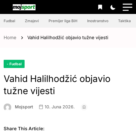
Fudbal
Zmajevi
Premijer liga BiH
Inostranstvo
Taktika
Home
Vahid Halilhodžić objavio tužne vijesti
- Fudbal
Vahid Halilhodžić objavio
tužne vijesti
Mojsport
10. Juna 2026.
Share This Article: