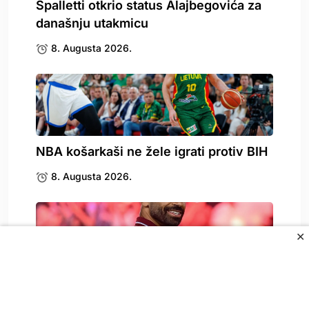
Spalletti otkrio status Alajbegovića za
današnju utakmicu
8. Augusta 2026.
NBA košarkaši ne žele igrati protiv BIH
8. Augusta 2026.
✕
Mohamed Salah je potpisao najluđi
ugovor u historiji,.