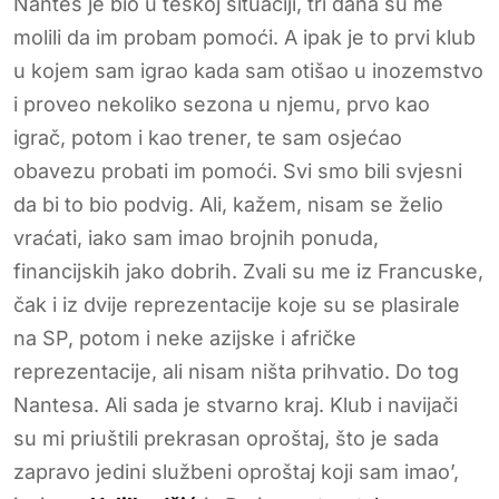
Nantes je bio u teškoj situaciji, tri dana su me
molili da im probam pomoći. A ipak je to prvi klub
u kojem sam igrao kada sam otišao u inozemstvo
i proveo nekoliko sezona u njemu, prvo kao
igrač, potom i kao trener, te sam osjećao
obavezu probati im pomoći. Svi smo bili svjesni
da bi to bio podvig. Ali, kažem, nisam se želio
vraćati, iako sam imao brojnih ponuda,
financijskih jako dobrih. Zvali su me iz Francuske,
čak i iz dvije reprezentacije koje su se plasirale
na SP, potom i neke azijske i afričke
reprezentacije, ali nisam ništa prihvatio. Do tog
Nantesa. Ali sada je stvarno kraj. Klub i navijači
su mi priuštili prekrasan oproštaj, što je sada
zapravo jedini službeni oproštaj koji sam imao’,