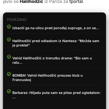
javio se
Halilhodžić
iz Pariza za
tportal
.
POVEZANO
Izbacili ga na ulicu pred porođaj supruge, a on se…
Halilhodžić pred odlaskom iz Nantesa: "Možda sam
ja proklet"
Vahid Halilhodžić o trenutku drame: "Bio sam u
ratu…
BOMBA! Vahid Halilhodžić preuzeo klub u
Francuskoj
Barbarez: Hiljadu puta sam se pitao pred ogledalom:
…