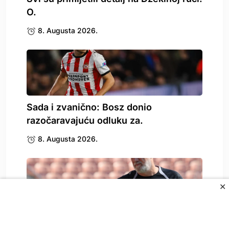
O.
8. Augusta 2026.
Sada i zvanično: Bosz donio
razočaravajuću odluku za.
8. Augusta 2026.
✕
Zbog Kerima Alajbegovića se oglasio i
Sergej Barbarez,.