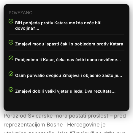
POVEZANO
BiH pobjeda protiv Katara možda neće biti
dovoljna?…
Zmajevi mogu ispasti čak i s pobjedom protiv Katara
Pobijedimo li Katar, čeka nas četiri dana neviđene…
Osim pohvalio dvojicu Zmajeva i objasnio zašto je…
Zmajevi dobili veliki vjetar u leđa: Dva rezultata…
Poraz od Švicarske mora postati prošlost – pred
reprezentacijom Bosne i Hercegovine je