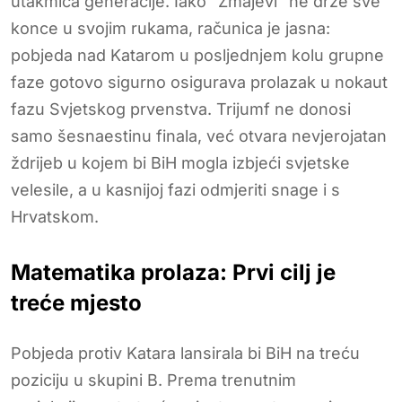
utakmica generacije. Iako “Zmajevi” ne drže sve
konce u svojim rukama, računica je jasna:
pobjeda nad Katarom u posljednjem kolu grupne
faze gotovo sigurno osigurava prolazak u nokaut
fazu Svjetskog prvenstva. Trijumf ne donosi
samo šesnaestinu finala, već otvara nevjerojatan
ždrijeb u kojem bi BiH mogla izbjeći svjetske
velesile, a u kasnijoj fazi odmjeriti snage i s
Hrvatskom.
Matematika prolaza: Prvi cilj je
treće mjesto
Pobjeda protiv Katara lansirala bi BiH na treću
poziciju u skupini B. Prema trenutnim