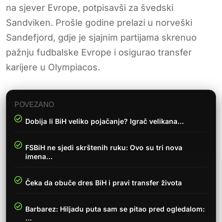
na sjever Evrope, potpisavši za švedski
Sandviken. Prošle godine prelazi u norveški
Sandefjord, gdje je sjajnim partijama skrenuo
pažnju fudbalske Evrope i osigurao transfer
karijere u Olympiacos.
POVEZANO
Dobija li BiH veliko pojačanje? Igrač velikana…
FSBiH ne sjedi skrštenih ruku: Ovo su tri nova
imena…
Čeka da obuče dres BiH i pravi transfer života
Barbarez: Hiljadu puta sam se pitao pred ogledalom:
…