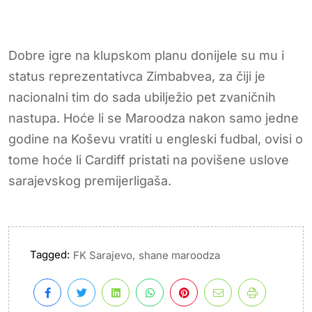
Dobre igre na klupskom planu donijele su mu i
status reprezentativca Zimbabvea, za čiji je
nacionalni tim do sada ubilježio pet zvaničnih
nastupa. Hoće li se Maroodza nakon samo jedne
godine na Koševu vratiti u engleski fudbal, ovisi o
tome hoće li Cardiff pristati na povišene uslove
sarajevskog premijerligaša.
Tagged:
,
FK Sarajevo
shane maroodza