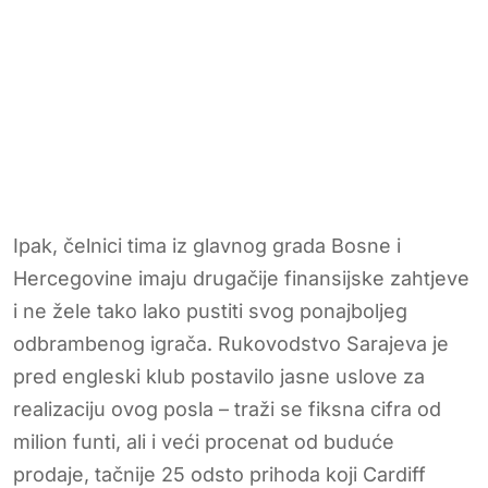
Ipak, čelnici tima iz glavnog grada Bosne i
Hercegovine imaju drugačije finansijske zahtjeve
i ne žele tako lako pustiti svog ponajboljeg
odbrambenog igrača. Rukovodstvo Sarajeva je
pred engleski klub postavilo jasne uslove za
realizaciju ovog posla – traži se fiksna cifra od
milion funti, ali i veći procenat od buduće
prodaje, tačnije 25 odsto prihoda koji Cardiff