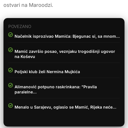
ostvari na Maroodzi.
POVEZANO
Načelnik isprozivao Mamića: Bjegunac si, sa mnom…
Mamić završio posao, veznjaku trogodišnji ugovor
na Koševu
Poljski klub želi Nermina Mujkića
Alimanović potpuno raskrinkana: "Pravila
paralelne…
Menalo u Sarajevu, oglasio se Mamić, Rijeka neće…