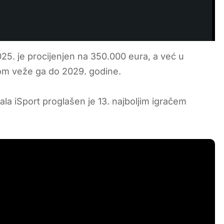
025. je procijenjen na 350.000 eura, a već u
om veže ga do 2029. godine.
ala iSport proglašen je 13. najboljim igračem