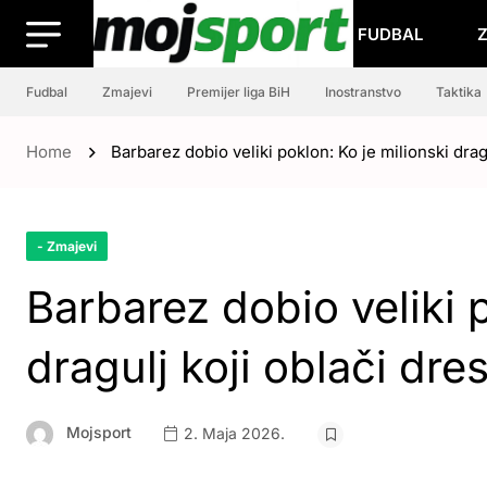
FUDBAL
Fudbal
Zmajevi
Premijer liga BiH
Inostranstvo
Taktika
Home
Barbarez dobio veliki poklon: Ko je milionski drag
- Zmajevi
Barbarez dobio veliki p
dragulj koji oblači dre
Mojsport
2. Maja 2026.