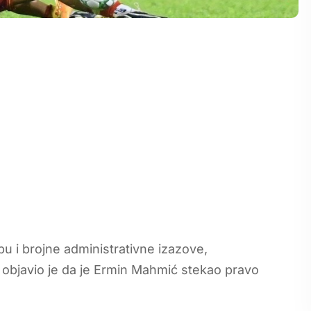
u i brojne administrativne izazove,
objavio je da je Ermin Mahmić stekao pravo