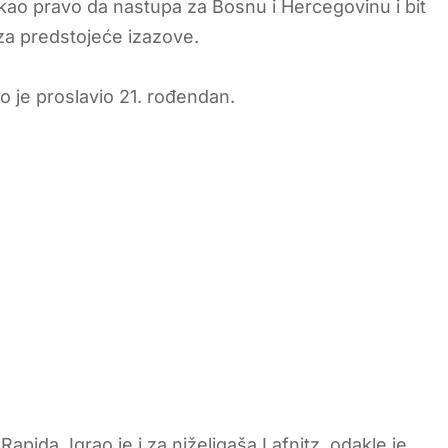
tekao pravo da nastupa za Bosnu i Hercegovinu i bit
za predstojeće izazove.
o je proslavio 21. rođendan.
apida. Igrao je i za niželigaša Lafnitz, odakle je