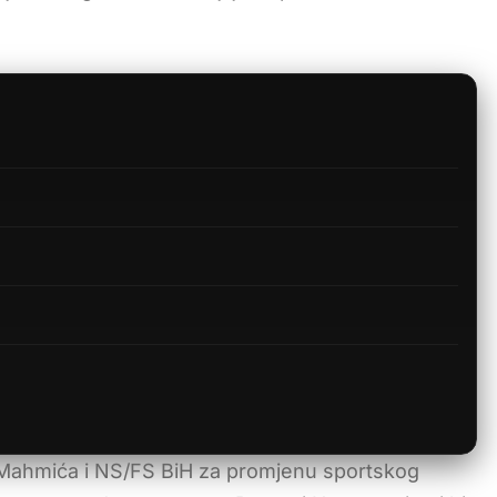
ev Mahmića i NS/FS BiH za promjenu sportskog