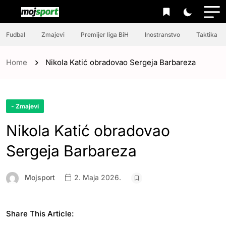
Fudbal
Zmajevi
Premijer liga BiH
Inostranstvo
Taktika
Home
Nikola Katić obradovao Sergeja Barbareza
- Zmajevi
Nikola Katić obradovao
Sergeja Barbareza
Mojsport
2. Maja 2026.
Share This Article: