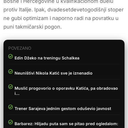
Bosne i Hercegovine u kvalifikacionom duelu
protiv Italije. Ipak, dvadesetdevetogodišnji stoper
ne gubi optimizam i naporno radi na povratku u
puni takmičarski pogon.
POVEZANO
Edin Džeko na treningu Schalkea
Neuništivi Nikola Katić sve je iznenadio
Muslić progovorio o oporavku Katića, pa obradovao
i…
Trener Sarajeva jednim gestom oduševio javnost
Barbarez: Hiljadu puta sam se pitao pred ogledalom: