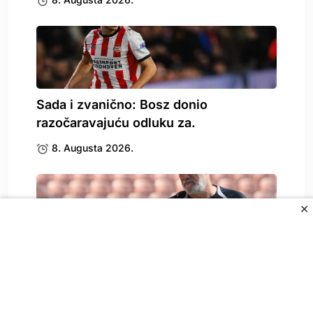
Sada i zvanično: Bosz donio
razočaravajuću odluku za.
8. Augusta 2026.
✕
Zbog Kerima Alajbegovića se oglasio i
Sergej Barbarez,.
8. Augusta 2026.