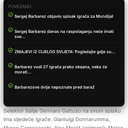
POVEZANO
Sergej Barbarez objavio spisak igrača za Mundijal
Sergej Barbarez danas na raspolaganju neće imati
sve…
ZMAJEVI IZ CIJELOG SVIJETA: Pogledajte gdje su…
Barbarez vodi 27 igrača preko okeana, neko će
morati…
Barbarezove dvije nepoznate pred baraž
Selektor Italije Gennaro Gattuso na svom spisku
ima sljedeće igrače: Gianluigi Donnarumma,
Marco Carnesecchi, Alex Meret (golmani); Marco