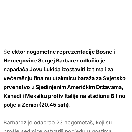
S
elektor nogometne reprezentacije Bosne i
Hercegovine Sergej Barbarez odlučio je
napadača Jovu Lukića izostaviti iz tima i za
večerašnju finalnu utakmicu baraža za Svjetsko
prvenstvo u Sjedinjenim Američkim Državama,
Kanadi i Meksiku protiv Italije na stadionu Bilino
polje u Zenici (20.45 sati).
Barbarez je odabrao 23 nogometaš, koji su
prošle sedmice ostvarili pobjedu u gostima