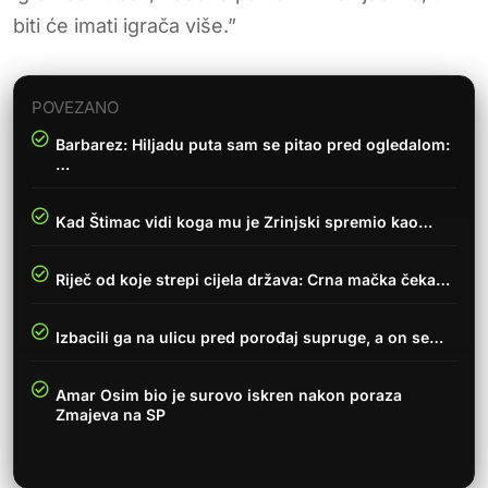
biti će imati igrača više.”
POVEZANO
Barbarez: Hiljadu puta sam se pitao pred ogledalom:
…
Kad Štimac vidi koga mu je Zrinjski spremio kao…
Riječ od koje strepi cijela država: Crna mačka čeka…
Izbacili ga na ulicu pred porođaj supruge, a on se…
Amar Osim bio je surovo iskren nakon poraza
Zmajeva na SP