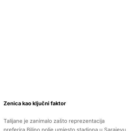
Zenica kao ključni faktor
Talijane je zanimalo zašto reprezentacija
preferira Bilino polje umjesto stadiona u Sarajevu.