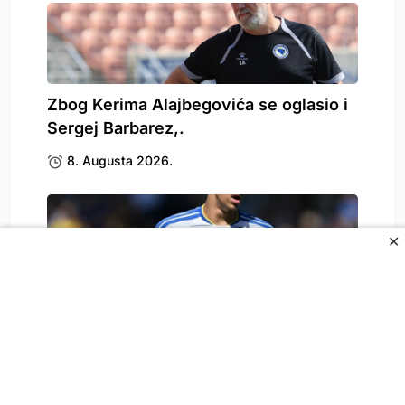
Zbog Kerima Alajbegovića se oglasio i
Sergej Barbarez,.
8. Augusta 2026.
✕
Pljušte pohvale na račun
Muharemovića nakon nove utakmice.
8. Augusta 2026.