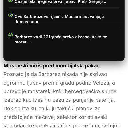
Ona je bila njegova prva ljubav: Priča Sergeja…
Ove Barbarezove riječi iz Mostara odzvanjaju
domovinom
Barbarez vodi 27 igrača preko okeana, neko će
morati…
Mostarski miris pred mundijalski pakao
Poznato je da Barbarez nikada nije skrivao
ogromnu ljubav prema gradu podno Veleža, a
upravo je mostarski krš i hercegovačko sunce
izabrao kao idealnu bazu za punjenje baterija.
Dok se iza kulisa kuju taktički planovi za
predstojeće mečeve, selektor koristi svaki
slobodan trenutak za kafu s prijateljima, šetnju i