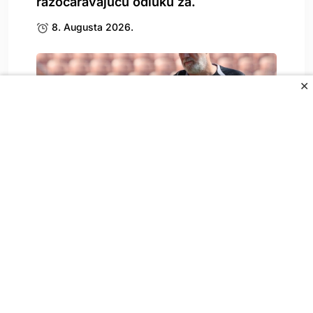
razočaravajuću odluku za.
8. Augusta 2026.
✕
Zbog Kerima Alajbegovića se oglasio i
Sergej Barbarez,.
8. Augusta 2026.