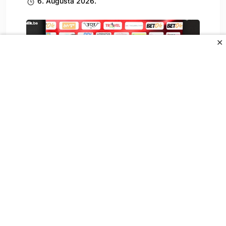
6. Augusta 2026.
✕
Čelik postavio cilj pred povratničku
sezonu: Ovo je.
6. Augusta 2026.
All Rights Reserved.