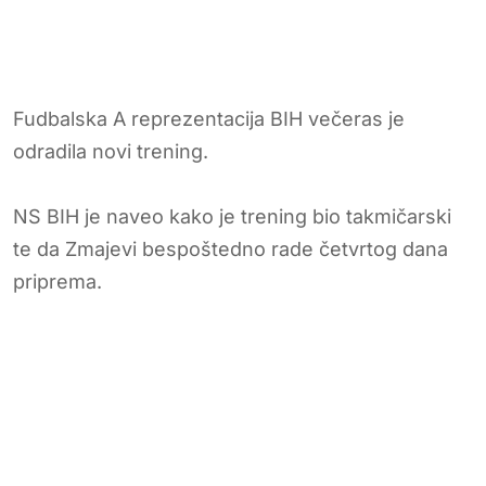
Fudbalska A reprezentacija BIH večeras je
odradila novi trening.
NS BIH je naveo kako je trening bio takmičarski
te da Zmajevi bespoštedno rade četvrtog dana
priprema.