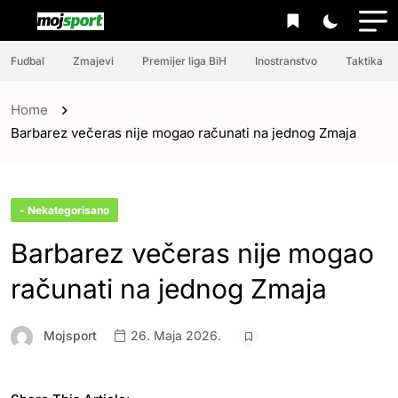
Fudbal
Zmajevi
Premijer liga BiH
Inostranstvo
Taktika
Home
Barbarez večeras nije mogao računati na jednog Zmaja
- Nekategorisano
Barbarez večeras nije mogao
računati na jednog Zmaja
Mojsport
26. Maja 2026.