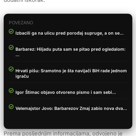
POVEZANO
Izbacili ga na ulicu pred porođaj supruge, a on se…
Barbarez: Hiljadu puta sam se pitao pred ogledalom:
…
Hrvati pišu: Sramotno je šta navijači BiH rade jednom
igraču
Igor Štimac objavo otvoreno pismo i sam sebi…
Velemajstor Jovo: Barbarezov Zmaj zabio nova dva…
Prema posljednjim informacijama, odvojeno je