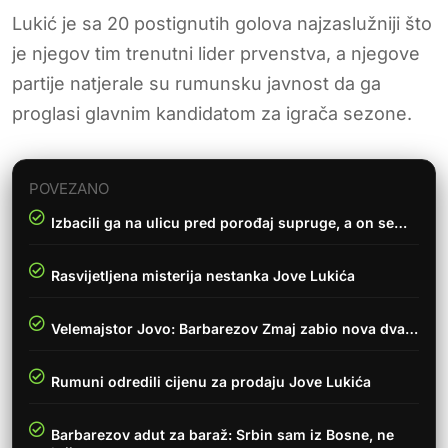
Lukić je sa 20 postignutih golova najzaslužniji što
je njegov tim trenutni lider prvenstva, a njegove
partije natjerale su rumunsku javnost da ga
proglasi glavnim kandidatom za igrača sezone.
POVEZANO
Izbacili ga na ulicu pred porođaj supruge, a on se…
Rasvijetljena misterija nestanka Jove Lukića
Velemajstor Jovo: Barbarezov Zmaj zabio nova dva…
Rumuni odredili cijenu za prodaju Jove Lukića
Barbarezov adut za baraž: Srbin sam iz Bosne, ne