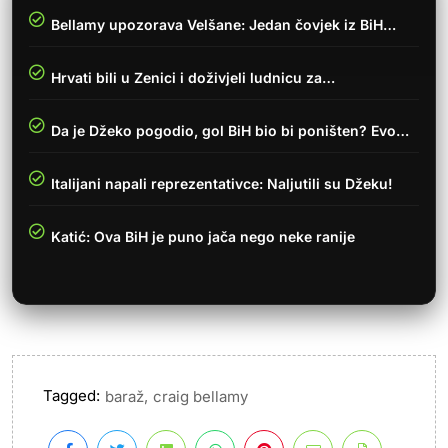
Bellamy upozorava Velšane: Jedan čovjek iz BiH…
Hrvati bili u Zenici i doživjeli ludnicu za…
Da je Džeko pogodio, gol BiH bio bi poništen? Evo…
Italijani napali reprezentativce: Naljutili su Džeku!
Katić: Ova BiH je puno jača nego neke ranije
Tagged:
,
baraž
craig bellamy