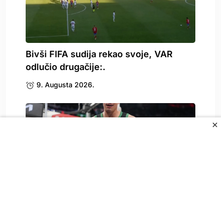
Bivši FIFA sudija rekao svoje, VAR
odlučio drugačije:.
9. Augusta 2026.
✕
Čeka se Gjergjin spisak, dolazi li
Garza?
9. Augusta 2026.