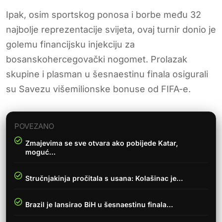
Ipak, osim sportskog ponosa i borbe među 32
najbolje reprezentacije svijeta, ovaj turnir donio je
golemu financijsku injekciju za
bosanskohercegovački nogomet. Prolazak
skupine i plasman u šesnaestinu finala osigurali
su Savezu višemilionske bonuse od FIFA-e.
POVEZANO
Zmajevima se sve otvara ako pobijede Katar,
moguć…
Stručnjakinja pročitala s usana: Kolašinac je…
Brazil je lansirao BiH u šesnaestinu finala…