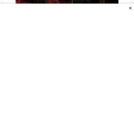
✕
Haos u Sarajevu, Manijaci napali Horde
zla
6. Augusta 2026.
All Rights Reserved.
UVJETI KORIŠTENJA
POLITIKA PRIVANOSTI
O NAMA
KONTAKT