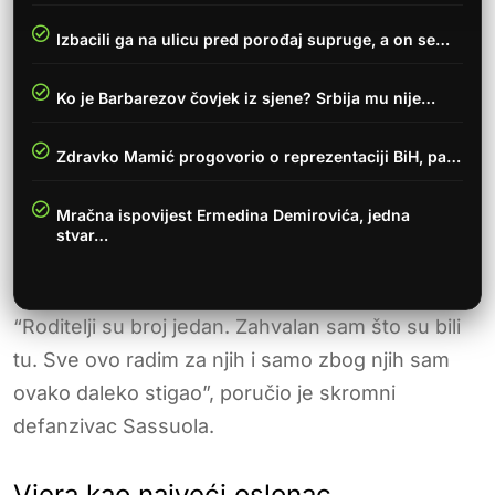
Izbacili ga na ulicu pred porođaj supruge, a on se…
Ko je Barbarezov čovjek iz sjene? Srbija mu nije…
Zdravko Mamić progovorio o reprezentaciji BiH, pa…
Mračna ispovijest Ermedina Demirovića, jedna
stvar…
“Roditelji su broj jedan. Zahvalan sam što su bili
tu. Sve ovo radim za njih i samo zbog njih sam
ovako daleko stigao”, poručio je skromni
defanzivac Sassuola.
Vjera kao najveći oslonac