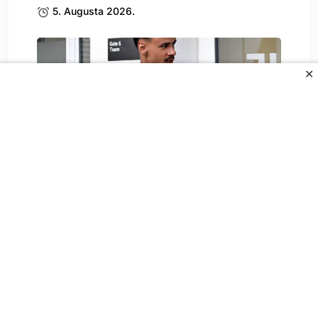
5. Augusta 2026.
✕
Alajbegović preskočio Chelsea,
poznato i zašto
5. Augusta 2026.
All Rights Reserved.