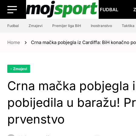
FUDBAL
Fudbal
Zmajevi
Premijer liga BiH
Inostranstvo
Taktika
Home
Crna mačka pobjegla iz Cardiffa: BiH konačno pobi
- Zmajevi
Crna mačka pobjegla i
pobijedila u baražu! Pro
prvenstvo