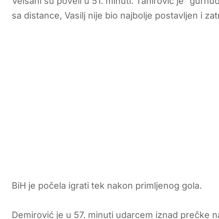
Velšani su poveli u 51. minuti. Tahirović je “gurn
sa distance, Vasilj nije bio najbolje postavljen i z
BiH je počela igrati tek nakon primljenog gola.
Demirović je u 57. minuti udarcem iznad prečke 