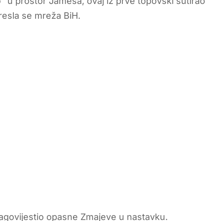
uo” u prostor Jamesa, ovaj iz prve topovski šutirao
atresla se mreža BiH.
nagovijestio opasne Zmajeve u nastavku.