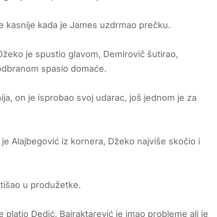
te kasnije kada je James uzdrmao prečku.
 Džeko je spustio glavom, Demirovič šutirao,
m odbranom spasio domaće.
ja, on je isprobao svoj udarac, još jednom je za
 je Alajbegović iz kornera, Džeko najviše skočio i
 otišao u produžetke.
 platio Dedić, Bajraktarević je imao probleme ali je