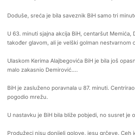
Doduše, sreća je bila saveznik BiH samo tri minu
U 63. minuti sjajna akcija BiH, centaršut Memića,
također glavom, ali je velški golman nestvarno
Ulaskom Kerima Alajbegovića BiH je bila još opasni
malo zakasnio Demirović….
BiH je zasluženo poravnala u 87. minuti. Centrirao
pogodio mrežu.
U nastavku je BiH bila bliže pobjedi, no susret je
Produžeci nisu donijeli golove, jesu grčeve. Ceh je