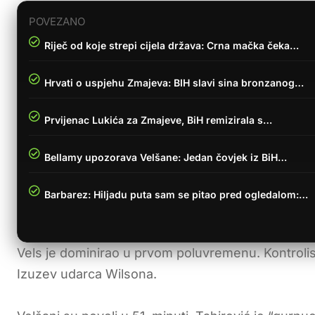
POVEZANO
Riječ od koje strepi cijela država: Crna mačka čeka…
Hrvati o uspjehu Zmajeva: BIH slavi sina bronzanog…
Prvijenac Lukića za Zmajeve, BiH remizirala s…
Bellamy upozorava Velšane: Jedan čovjek iz BiH…
Barbarez: Hiljadu puta sam se pitao pred ogledalom:…
Vels je dominirao u prvom poluvremenu. Kontrolisali
Izuzev udarca Wilsona.