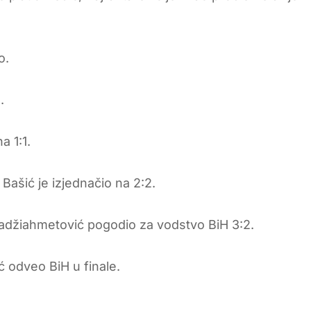
o.
.
a 1:1.
 Bašić je izjednačio na 2:2.
 Hadžiahmetović pogodio za vodstvo BiH 3:2.
ić odveo BiH u finale.