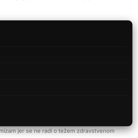
timizam jer se ne radi o težem zdravstvenom