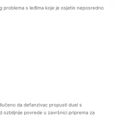
og problema s leđima koje je osjetio neposredno
 odlučeno da defanzivac propusti duel s
od ozbiljnije povrede u završnici priprema za