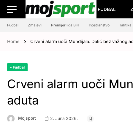
FUDBAL
Fudbal
Zmajevi
Premijer liga BiH
Inostranstvo
Taktika
Home
Crveni alarm uoči Mundijala: Dalić bez važnog a
- Fudbal
Crveni alarm uoči Mun
aduta
Mojsport
2. Juna 2026.