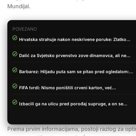
Mundijal.
POVEZANO
Hrvatska strahuje nakon neskrivene poruke: Zlatko…
Dalić za Svjetsko prvenstvo zove dinamovca, ali ne…
Barbarez: Hiljadu puta sam se pitao pred ogledalom:…
FIFA tvrdi: Nismo poništili crveni karton, već…
Izbacili ga na ulicu pred porođaj supruge, a on se…
Prema prvim informacijama, postoji razlog za op