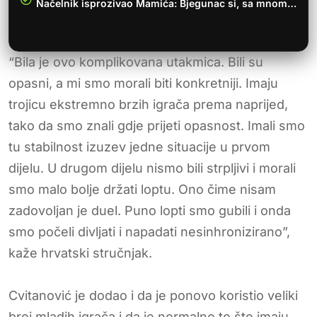
Načelnik isprozivao Mamića: Bjegunac si, sa mnom…
“Bila je ovo komplikovana utakmica. Bili su
opasni, a mi smo morali biti konkretniji. Imaju
trojicu ekstremno brzih igrača prema naprijed,
tako da smo znali gdje prijeti opasnost. Imali smo
tu stabilnost izuzev jedne situacije u prvom
dijelu. U drugom dijelu nismo bili strpljivi i morali
smo malo bolje držati loptu. Ono čime nisam
zadovoljan je duel. Puno lopti smo gubili i onda
smo počeli divljati i napadati nesinhronizirano”,
kaže hrvatski stručnjak.
Cvitanović je dodao i da je ponovo koristio veliki
broj mladih igrača i da je normalno to što imaju