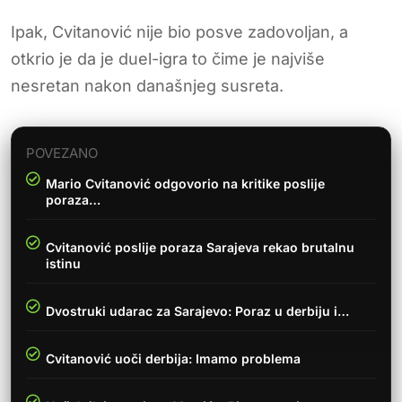
Ipak, Cvitanović nije bio posve zadovoljan, a
otkrio je da je duel-igra to čime je najviše
nesretan nakon današnjeg susreta.
POVEZANO
Mario Cvitanović odgovorio na kritike poslije
poraza…
Cvitanović poslije poraza Sarajeva rekao brutalnu
istinu
Dvostruki udarac za Sarajevo: Poraz u derbiju i…
Cvitanović uoči derbija: Imamo problema