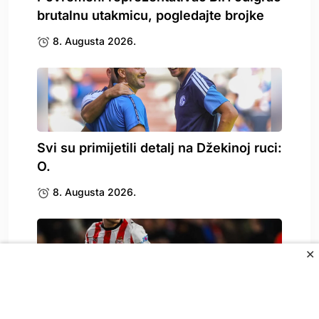
brutalnu utakmicu, pogledajte brojke
8. Augusta 2026.
Svi su primijetili detalj na Džekinoj ruci:
O.
8. Augusta 2026.
✕
Sada i zvanično: Bosz donio
razočaravajuću odluku za.