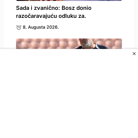
Sada i zvanično: Bosz donio
razočaravajuću odluku za.
8. Augusta 2026.
✕
Zbog Kerima Alajbegovića se oglasio i
Sergej Barbarez,.
8. Augusta 2026.