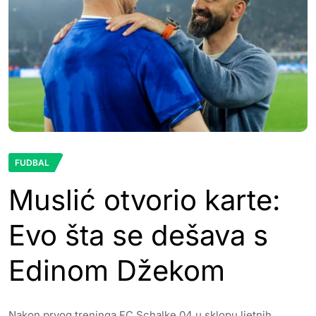
FUDBAL
Muslić otvorio karte:
Evo šta se dešava s
Edinom Džekom
Nakon prvog treninga FC Schalke 04 u sklopu ljetnih