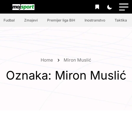
Fudbal
Zmajevi
Premijer liga BiH
Inostranstvo
Taktika
Home
Miron Muslić
Oznaka:
Miron Muslić