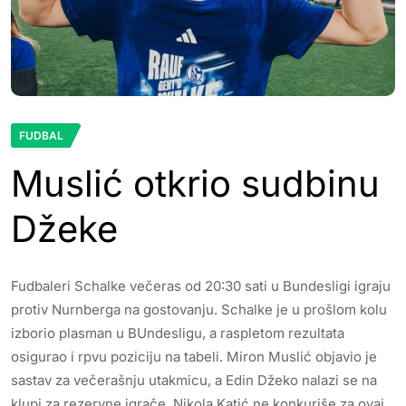
FUDBAL
Muslić otkrio sudbinu
Džeke
Fudbaleri Schalke večeras od 20:30 sati u Bundesligi igraju
protiv Nurnberga na gostovanju. Schalke je u prošlom kolu
izborio plasman u BUndesligu, a raspletom rezultata
osigurao i rpvu poziciju na tabeli. Miron Muslić objavio je
sastav za večerašnju utakmicu, a Edin Džeko nalazi se na
klupi za rezervne igrače. Nikola Katić ne konkuriše za ovaj