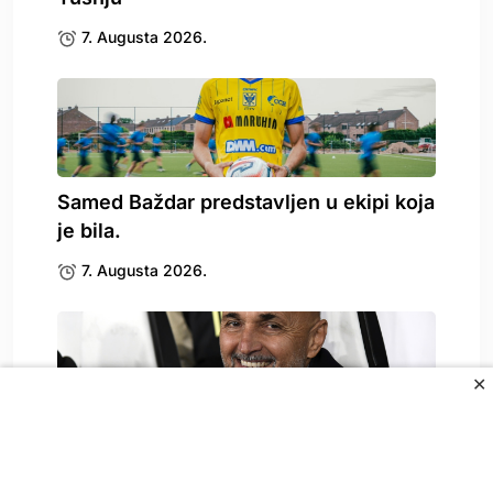
7. Augusta 2026.
Samed Baždar predstavljen u ekipi koja
je bila.
7. Augusta 2026.
✕
Spallettija pitali o Vlahoviću, on
odgovorio: To može.