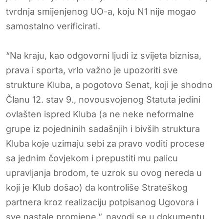
tvrdnja smijenjenog UO-a, koju N1 nije mogao
samostalno verificirati.
“Na kraju, kao odgovorni ljudi iz svijeta biznisa,
prava i sporta, vrlo važno je upozoriti sve
strukture Kluba, a pogotovo Senat, koji je shodno
Članu 12. stav 9., novousvojenog Statuta jedini
ovlašten ispred Kluba (a ne neke neformalne
grupe iz pojedninih sadašnjih i bivših struktura
Kluba koje uzimaju sebi za pravo voditi procese
sa jednim čovjekom i prepustiti mu palicu
upravljanja brodom, te uzrok su ovog nereda u
koji je Klub došao) da kontroliše Strateškog
partnera kroz realizaciju potpisanog Ugovora i
sve nastale promjene.”, navodi se u dokumentu.