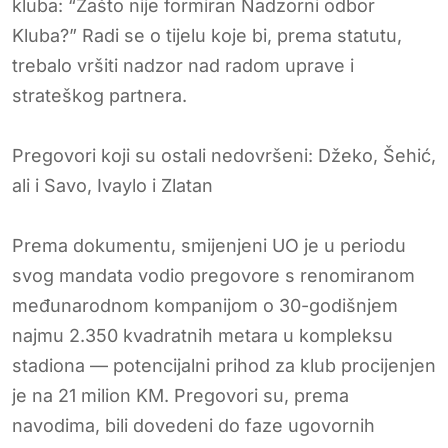
kluba: “Zašto nije formiran Nadzorni odbor
Kluba?” Radi se o tijelu koje bi, prema statutu,
trebalo vršiti nadzor nad radom uprave i
strateškog partnera.
Pregovori koji su ostali nedovršeni: Džeko, Šehić,
ali i Savo, Ivaylo i Zlatan
Prema dokumentu, smijenjeni UO je u periodu
svog mandata vodio pregovore s renomiranom
međunarodnom kompanijom o 30-godišnjem
najmu 2.350 kvadratnih metara u kompleksu
stadiona — potencijalni prihod za klub procijenjen
je na 21 milion KM. Pregovori su, prema
navodima, bili dovedeni do faze ugovornih