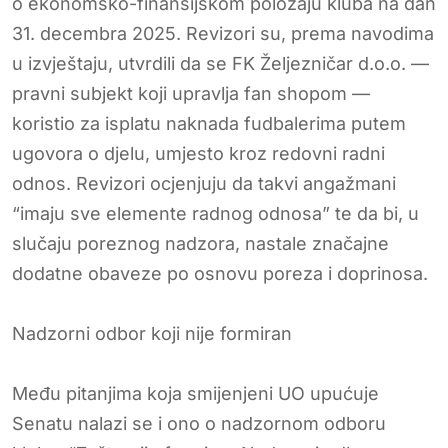
o ekonomsko-finansijskom položaju kluba na dan
31. decembra 2025. Revizori su, prema navodima
u izvještaju, utvrdili da se FK Željezničar d.o.o. —
pravni subjekt koji upravlja fan shopom —
koristio za isplatu naknada fudbalerima putem
ugovora o djelu, umjesto kroz redovni radni
odnos. Revizori ocjenjuju da takvi angažmani
“imaju sve elemente radnog odnosa” te da bi, u
slučaju poreznog nadzora, nastale značajne
dodatne obaveze po osnovu poreza i doprinosa.
Nadzorni odbor koji nije formiran
Među pitanjima koja smijenjeni UO upućuje
Senatu nalazi se i ono o nadzornom odboru