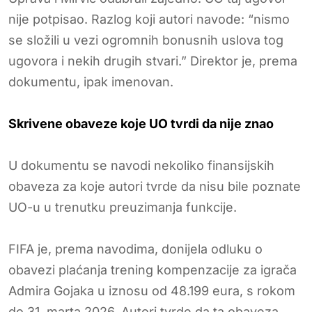
nije potpisao. Razlog koji autori navode: “nismo
se složili u vezi ogromnih bonusnih uslova tog
ugovora i nekih drugih stvari.” Direktor je, prema
dokumentu, ipak imenovan.
Skrivene obaveze koje UO tvrdi da nije znao
U dokumentu se navodi nekoliko finansijskih
obaveza za koje autori tvrde da nisu bile poznate
UO-u u trenutku preuzimanja funkcije.
FIFA je, prema navodima, donijela odluku o
obavezi plaćanja trening kompenzacije za igrača
Admira Gojaka u iznosu od 48.199 eura, s rokom
do 31. marta 2026. Autori tvrde da ta obaveza