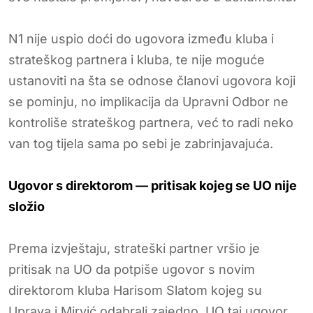
N1 nije uspio doći do ugovora između kluba i
strateškog partnera i kluba, te nije moguće
ustanoviti na šta se odnose članovi ugovora koji
se pominju, no implikacija da Upravni Odbor ne
kontroliše strateškog partnera, već to radi neko
van tog tijela sama po sebi je zabrinjavajuća.
Ugovor s direktorom — pritisak kojeg se UO nije
složio
Prema izvještaju, strateški partner vršio je
pritisak na UO da potpiše ugovor s novim
direktorom kluba Harisom Slatom kojeg su
Uprava i Mirvić odabrali zajedno. UO taj ugovor