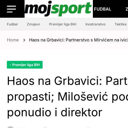
FUDBAL
Fudbal
Zmajevi
Premijer liga BiH
Inostranstvo
Taktika
Home
Haos na Grbavici: Partnerstvo s Mirvićem na ivic
- Premijer liga BiH
Haos na Grbavici: Part
propasti; Milošević p
ponudio i direktor