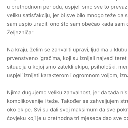
u prethodnom periodu, uspjeli smo sve to prevazić
veliku satisfakciju, jer bi sve bilo mnogo teže da 
sam uspio uraditi ono što sam obećao kada sam 
Željezničar.
Na kraju, želim se zahvaliti upravi, ljudima u klubu
prvenstveno igračima, koji su iznijeli najveći ter
situacija u kojoj smo zatekli ekipu, psihološki, men
uspjeli iznijeti karakterom i ogromnom voljom, iz
Njima dugujemo veliku zahvalnost, jer da tada ni
komplikovanije i teže. Također se zahvaljujem st
oko ekipe. Svi su dali svoj maksimum da sve p
čovjeku koji je u prethodna tri mjeseca dao sve 