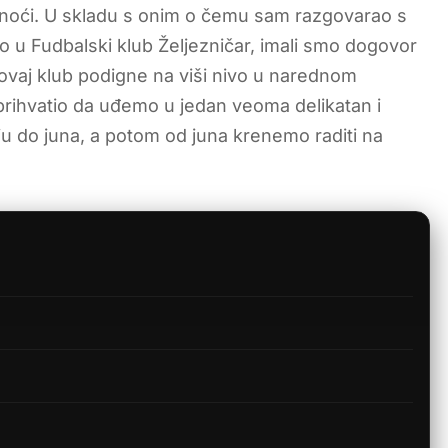
o noći. U skladu s onim o čemu sam razgovarao s
 u Fudbalski klub Željezničar, imali smo dogovor
a ovaj klub podigne na viši nivo u narednom
 prihvatio da uđemo u jedan veoma delikatan i
iju do juna, a potom od juna krenemo raditi na