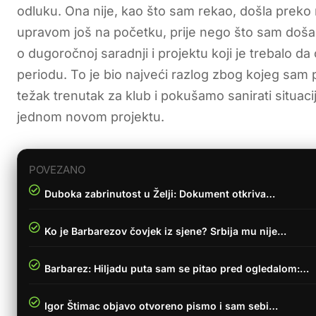
odluku. Ona nije, kao što sam rekao, došla prek
upravom još na početku, prije nego što sam došao
o dugoročnoj saradnji i projektu koji je trebalo d
periodu. To je bio najveći razlog zbog kojeg sam
težak trenutak za klub i pokušamo sanirati situac
jednom novom projektu.
POVEZANO
Duboka zabrinutost u Želji: Dokument otkriva…
Ko je Barbarezov čovjek iz sjene? Srbija mu nije…
Barbarez: Hiljadu puta sam se pitao pred ogledalom:…
Igor Štimac objavo otvoreno pismo i sam sebi…