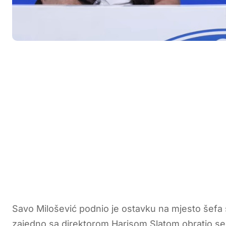
Savo Milošević podnio je ostavku na mjesto šefa
zajedno sa direktorom Harisom Slatom obratio se 