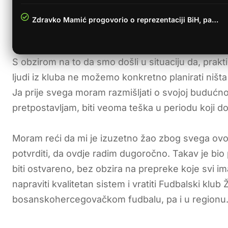
Zdravko Mamić progovorio o reprezentaciji BiH, pa…
S obzirom na to da smo došli u situaciju da, prakt
ljudi iz kluba ne možemo konkretno planirati ništa
Ja prije svega moram razmišljati o svojoj budućnos
pretpostavljam, biti veoma teška u periodu koji dol
Moram reći da mi je izuzetno žao zbog svega ovoga
potvrditi, da ovdje radim dugoročno. Takav je bio
biti ostvareno, bez obzira na prepreke koje svi 
napraviti kvalitetan sistem i vratiti Fudbalski klu
bosanskohercegovačkom fudbalu, pa i u regionu