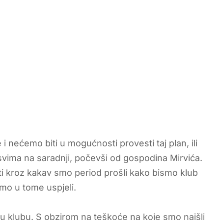
 i nećemo biti u mogućnosti provesti taj plan, ili
svima na saradnji, počevši od gospodina Mirvića.
ti kroz kakav smo period prošli kako bismo klub
mo u tome uspjeli.
ude u klubu. S obzirom na teškoće na koje smo naišli