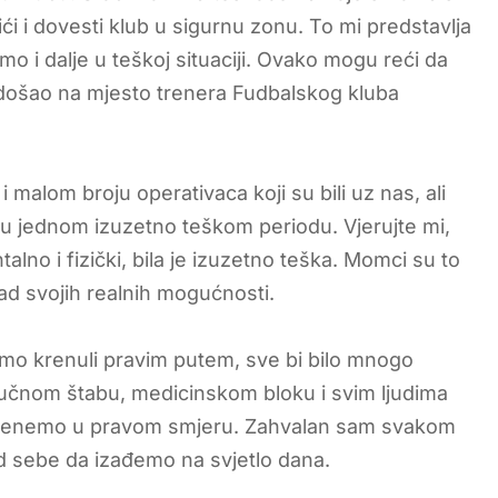
i i dovesti klub u sigurnu zonu. To mi predstavlja
smo i dalje u teškoj situaciji. Ovako mogu reći da
došao na mjesto trenera Fudbalskog kluba
 i malom broju operativaca koji su bili uz nas, ali
et u jednom izuzetno teškom periodu. Vjerujte mi,
talno i fizički, bila je izuzetno teška. Momci su to
nad svojih realnih mogućnosti.
smo krenuli pravim putem, sve bi bilo mnogo
ručnom štabu, medicinskom bloku i svim ljudima
okrenemo u pravom smjeru. Zahvalan sam svakom
od sebe da izađemo na svjetlo dana.