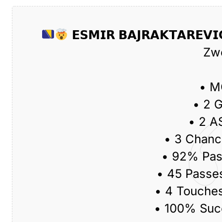
𝗘𝗦𝗠𝗜𝗥 𝗕𝗔𝗝𝗥𝗔𝗞𝗧𝗔𝗥𝗘𝗩
Zwo
• 
• 2 
• 2 A
• 3 Chanc
• 92% Pas
• 45 Passe
• 4 Touches
• 100% Succ