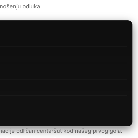
nošenju odluka.
ao je odličan centaršut kod našeg prvog gola.