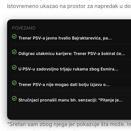
istovremeno ukazao na prostor za napredak u do
POVEZANO
Trener PSV-a javno hvalio Bajraktarevića, pa…
Odigrao utakmicu karijere: Trener PSV-a šokirat će…
U PSV-u zadovoljno trljaju rukama zbog Esmira…
Trener PSV-a nije mogao dati bolju izjavu o…
Stručnjaci pronašli manu bh. senzaciji: "Pitanje je…
“Sretan sam zbog njega jer pokazuje šta može. Im