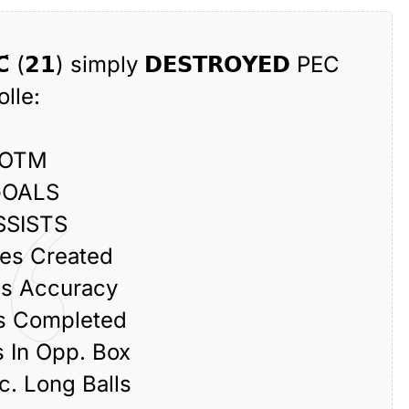
𝗖́ (𝟮𝟭) simply 𝗗𝗘𝗦𝗧𝗥𝗢𝗬𝗘𝗗 PEC
lle:
MOTM
GOALS
SSISTS
es Created
s Accuracy
s Completed
 In Opp. Box
. Long Balls