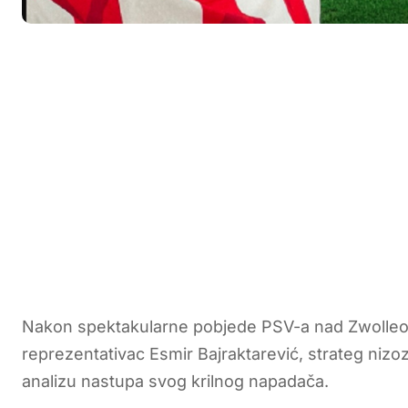
Nakon spektakularne pobjede PSV-a nad Zwolleom 
reprezentativac Esmir Bajraktarević, strateg niz
analizu nastupa svog krilnog napadača.