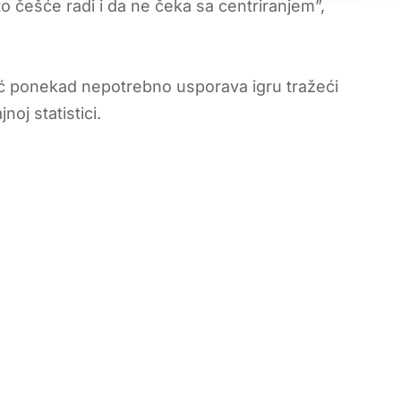
o češće radi i da ne čeka sa centriranjem”,
ić ponekad nepotrebno usporava igru tražeći
noj statistici.