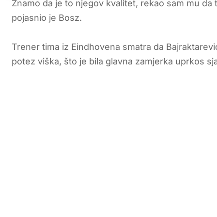
Znamo da je to njegov kvalitet, rekao sam mu da t
pojasnio je Bosz.
Trener tima iz Eindhovena smatra da Bajraktarev
potez viška, što je bila glavna zamjerka uprkos sjaj