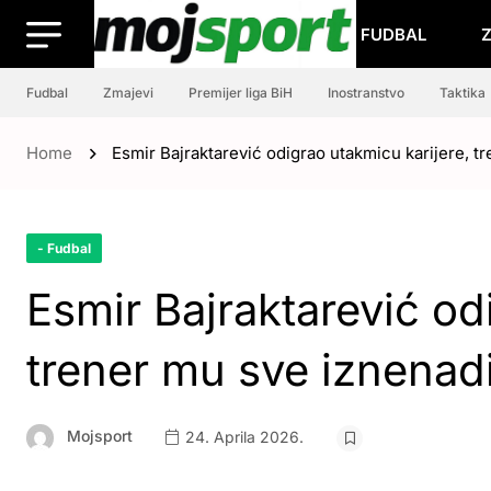
FUDBAL
Fudbal
Zmajevi
Premijer liga BiH
Inostranstvo
Taktika
Home
Esmir Bajraktarević odigrao utakmicu karijere, t
- Fudbal
Esmir Bajraktarević od
trener mu sve iznenad
Mojsport
24. Aprila 2026.