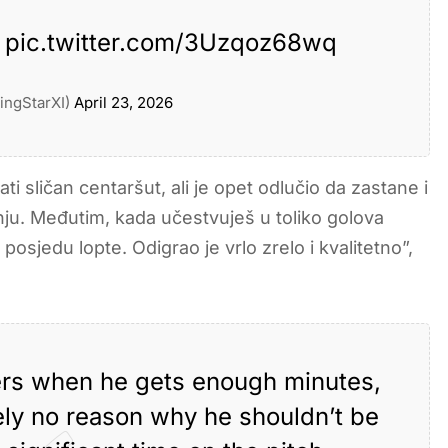
pic.twitter.com/3Uzqoz68wq
singStarXI)
April 23, 2026
sličan centaršut, ali je opet odlučio da zastane i
ju. Međutim, kada učestvuješ u toliko golova
posjedu lopte. Odigrao je vrlo zrelo i kvalitetno”,
vers when he gets enough minutes,
tely no reason why he shouldn’t be