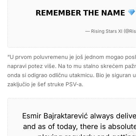
𝗥𝗘𝗠𝗘𝗠𝗕𝗘𝗥 𝗧𝗛𝗘 𝗡𝗔𝗠𝗘
— Rising Stars XI (@Ri
“U prvom poluvremenu je još jednom mogao poslati 
napravi potez više. Na to mu stalno skrećem pažn
onda si odigrao odličnu utakmicu. Bio je siguran u 
zaključio je šef struke PSV-a.
Esmir Bajraktarević always deli
and as of today, there is absolu