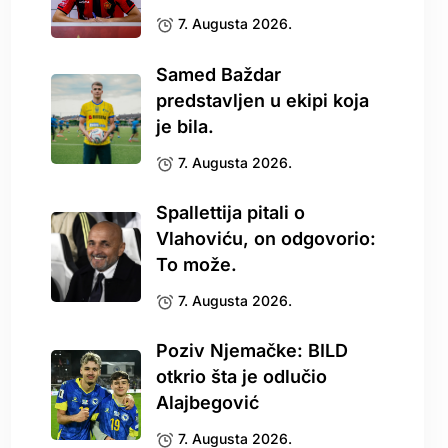
7. Augusta 2026.
Samed Baždar
predstavljen u ekipi koja
je bila.
7. Augusta 2026.
Spallettija pitali o
Vlahoviću, on odgovorio:
To može.
7. Augusta 2026.
Poziv Njemačke: BILD
otkrio šta je odlučio
Alajbegović
7. Augusta 2026.