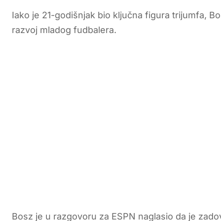
Iako je 21-godišnjak bio ključna figura trijumfa, Bo
razvoj mladog fudbalera.
Bosz je u razgovoru za ESPN naglasio da je zadovol