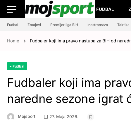
FUDBAL
Fudbal
Zmajevi
Premijer liga BiH
Inostranstvo
Taktika
Home
Fudbaler koji ima pravo nastupa za BIH od naredne
- Fudbal
Fudbaler koji ima pra
naredne sezone igrat će
Mojsport
27. Maja 2026.