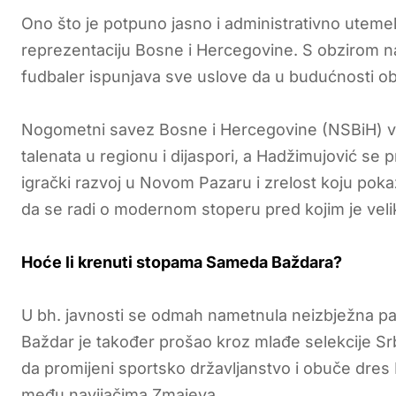
Ono što je potpuno jasno i administrativno utem
reprezentaciju Bosne i Hercegovine. S obzirom na 
fudbaler ispunjava sve uslove da u budućnosti o
Nogometni savez Bosne i Hercegovine (NSBiH) već
talenata u regionu i dijaspori, a Hadžimujović se p
igrački razvoj u Novom Pazaru i zrelost koju pok
da se radi o modernom stoperu pred kojim je veli
Hoće li krenuti stopama Sameda Baždara?
U bh. javnosti se odmah nametnula neizbježna p
Baždar je također prošao kroz mlađe selekcije Srbij
da promijeni sportsko državljanstvo i obuče dres 
među navijačima Zmajeva.