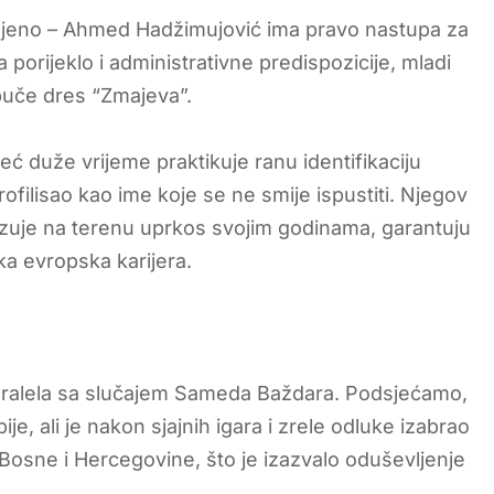
eljeno – Ahmed Hadžimujović ima pravo nastupa za
porijeklo i administrativne predispozicije, mladi
buče dres “Zmajeva”.
 duže vrijeme praktikuje ranu identifikaciju
rofilisao kao ime koje se ne smije ispustiti. Njegov
azuje na terenu uprkos svojim godinama, garantuju
ka evropska karijera.
aralela sa slučajem Sameda Baždara. Podsjećamo,
e, ali je nakon sjajnih igara i zrele odluke izabrao
Bosne i Hercegovine, što je izazvalo oduševljenje