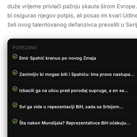
duže vrijeme privlači pažnju skauta širom Evrope. 
bi osigurao njegov potpis, ali posao im kvari Udines
želi ovog talentovanog defanzivca preseliti u Seri
POVEZANO
Emir Spahić krenuo po novog Zmaja
Zanimljiv bi mogao biti i Spahiću: Ima pravo nastupa…
Izbacili ga na ulicu pred porođaj supruge, a on se…
Svi ga vide u repezentaciji BiH, sada sa Srbijom…
Šta nakon Mundijala? Reprezentativce BiH očekuju…