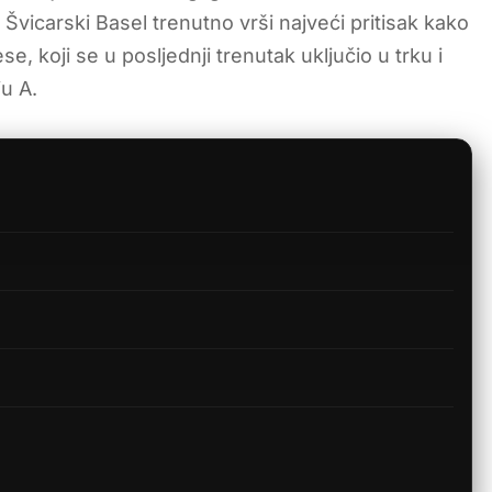
Švicarski Basel trenutno vrši najveći pritisak kako
e, koji se u posljednji trenutak uključio u trku i
ju A.