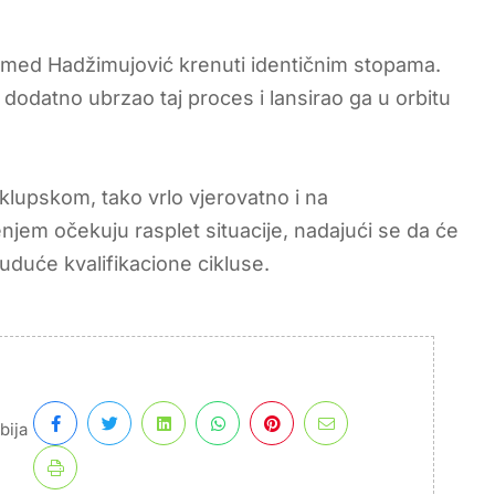
i Ahmed Hadžimujović krenuti identičnim stopama.
 dodatno ubrzao taj proces i lansirao ga u orbitu
lupskom, tako vrlo vjerovatno i na
njem očekuju rasplet situacije, nadajući se da će
duće kvalifikacione cikluse.
bija