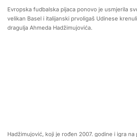
Evropska fudbalska pijaca ponovo je usmjerila s
velikan Basel i italijanski prvoligaš Udinese kren
dragulja Ahmeda Hadžimujovića.
Hadžimujović, koji je rođen 2007. godine i igra n