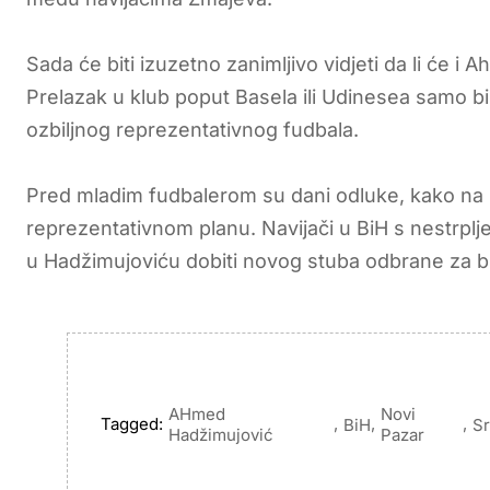
Sada će biti izuzetno zanimljivo vidjeti da li će 
Prelazak u klub poput Basela ili Udinesea samo bi
ozbiljnog reprezentativnog fudbala.
Pred mladim fudbalerom su dani odluke, kako na k
reprezentativnom planu. Navijači u BiH s nestrplje
u Hadžimujoviću dobiti novog stuba odbrane za bu
AHmed
Novi
Tagged:
,
,
,
BiH
Sr
Hadžimujović
Pazar