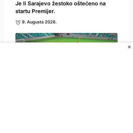
Je li Sarajevo žestoko oštećeno na
startu Premijer.
9. Augusta 2026.
✕
Srbija u čudu: Šta se dogodilo sa
stadiona.
9. Augusta 2026.