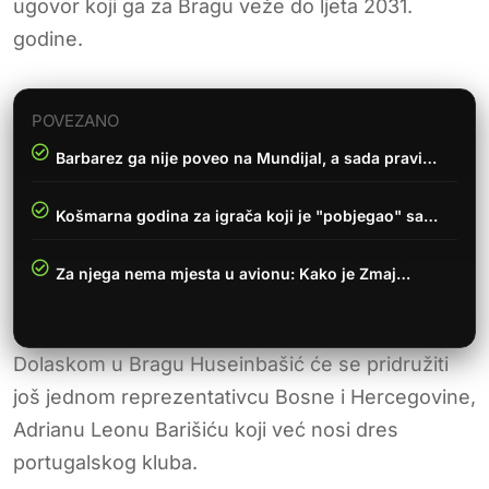
ugovor koji ga za Bragu veže do ljeta 2031.
godine.
POVEZANO
Barbarez ga nije poveo na Mundijal, a sada pravi…
Košmarna godina za igrača koji je "pobjegao" sa…
Za njega nema mjesta u avionu: Kako je Zmaj…
Dolaskom u Bragu Huseinbašić će se pridružiti
još jednom reprezentativcu Bosne i Hercegovine,
Adrianu Leonu Barišiću koji već nosi dres
portugalskog kluba.