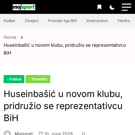
Fudbal
Zmajevi
Premijer liga BiH
Inostranstvo
Taktika
Home
Huseinbašić u novom klubu, pridružio se reprezentativcu
BiH
- Fudbal
- Transferi
Huseinbašić u novom klubu,
pridružio se reprezentativcu
BiH
Mojsport
10. Juna 2026.