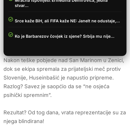
Mračna ispovijest Ermedina Demirovića, jedna
stvar…
Srce kaže BiH, ali FIFA kaže NE: Janelt ne odustaje,…
Ko je Barbarezov čovjek iz sjene? Srbija mu nije…
Nakon teške pobjede nad San Marinom u Zenici,
dok se ekipa spremala za prijateljski meč protiv
Slovenije, Huseinbašić je napustio pripreme.
Razlog? Savez je saopćio da se “ne osjeća
psihički spremnim”.
Rezultat? Od tog dana, vrata reprezentacije su za
njega blindirana!