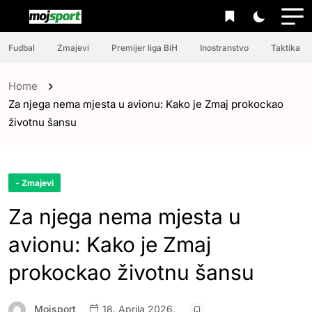
Fudbal
Zmajevi
Premijer liga BiH
Inostranstvo
Taktika
Home
Za njega nema mjesta u avionu: Kako je Zmaj prokockao
životnu šansu
- Zmajevi
Za njega nema mjesta u
avionu: Kako je Zmaj
prokockao životnu šansu
Mojsport
18. Aprila 2026.