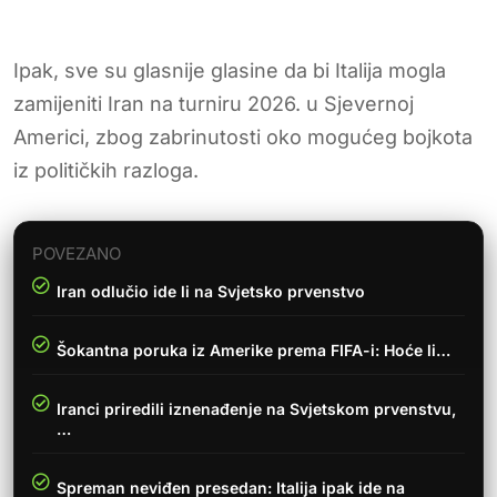
Ipak, sve su glasnije glasine da bi Italija mogla
zamijeniti Iran na turniru 2026. u Sjevernoj
Americi, zbog zabrinutosti oko mogućeg bojkota
iz političkih razloga.
POVEZANO
Iran odlučio ide li na Svjetsko prvenstvo
Šokantna poruka iz Amerike prema FIFA-i: Hoće li…
Iranci priredili iznenađenje na Svjetskom prvenstvu,
…
Spreman neviđen presedan: Italija ipak ide na