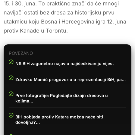
15. i 30. juna. To praktično znači da će mnogi
navijači ostati bez dresa za historijsku prvu
utakmicu koju Bosna i Hercegovina igra 12. juna
protiv Kanade u Torontu.
POVEZANO
NS BIH zagonetno najavio najišečkivaniju vijest
Zdravko Mamić progovorio o reprezentaciji BiH, pa…
Prve fotografije: Pogledajte dizajn dresova u
kojima…
BiH pobjeda protiv Katara možda neće biti
dovoljna?…