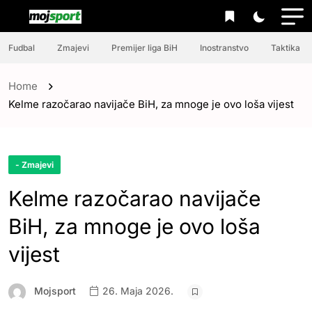
Fudbal
Zmajevi
Premijer liga BiH
Inostranstvo
Taktika
Home
Kelme razočarao navijače BiH, za mnoge je ovo loša vijest
- Zmajevi
Kelme razočarao navijače
BiH, za mnoge je ovo loša
vijest
Mojsport
26. Maja 2026.