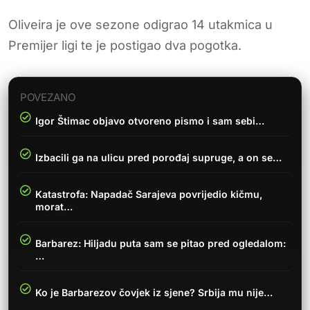
Oliveira je ove sezone odigrao 14 utakmica u
Premijer ligi te je postigao dva pogotka.
POVEZANO
Igor Štimac objavo otvoreno pismo i sam sebi…
Izbacili ga na ulicu pred porođaj supruge, a on se…
Katastrofa: Napadač Sarajeva povrijedio kičmu,
morat…
Barbarez: Hiljadu puta sam se pitao pred ogledalom:
…
Ko je Barbarezov čovjek iz sjene? Srbija mu nije…