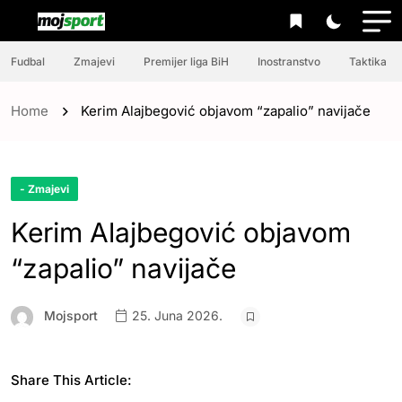
Fudbal
Zmajevi
Premijer liga BiH
Inostranstvo
Taktika
Home
Kerim Alajbegović objavom “zapalio” navijače
- Zmajevi
Kerim Alajbegović objavom
“zapalio” navijače
Mojsport
25. Juna 2026.
Share This Article: