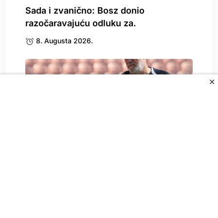
Sada i zvanično: Bosz donio
razočaravajuću odluku za.
8. Augusta 2026.
✕
Zbog Kerima Alajbegovića se oglasio i
Sergej Barbarez,.
8. Augusta 2026.