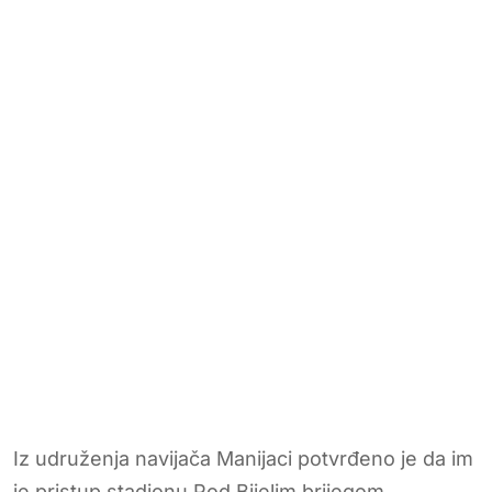
Iz udruženja navijača Manijaci potvrđeno je da im
je pristup stadionu Pod Bijelim brijegom