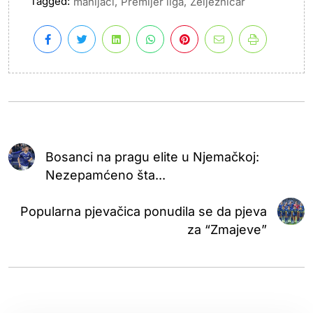
Tagged:
,
,
manijaci
Premijer liga
Željezničar
Bosanci na pragu elite u Njemačkoj:
Nezepamćeno šta...
Popularna pjevačica ponudila se da pjeva
za “Zmajeve”