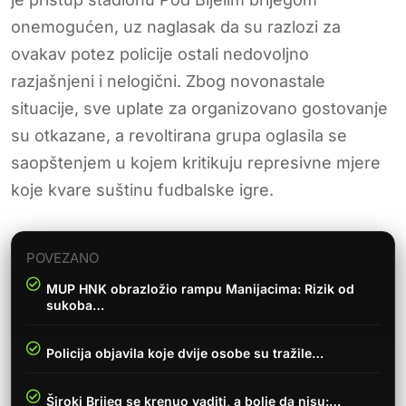
onemogućen, uz naglasak da su razlozi za
ovakav potez policije ostali nedovoljno
razjašnjeni i nelogični. Zbog novonastale
situacije, sve uplate za organizovano gostovanje
su otkazane, a revoltirana grupa oglasila se
saopštenjem u kojem kritikuju represivne mjere
koje kvare suštinu fudbalske igre.
POVEZANO
MUP HNK obrazložio rampu Manijacima: Rizik od
sukoba…
Policija objavila koje dvije osobe su tražile…
Široki Brijeg se krenuo vaditi, a bolje da nisu:…