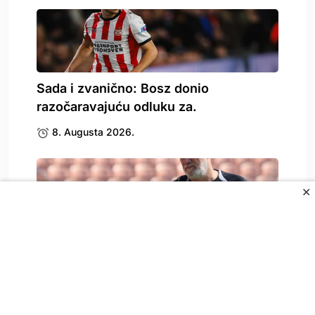
Sada i zvanično: Bosz donio
razočaravajuću odluku za.
8. Augusta 2026.
✕
Zbog Kerima Alajbegovića se oglasio i
Sergej Barbarez,.
8. Augusta 2026.