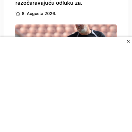
razočaravajuću odluku za.
8. Augusta 2026.
✕
Zbog Kerima Alajbegovića se oglasio i
Sergej Barbarez,.
8. Augusta 2026.