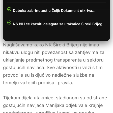
Duboka zabrinutost u Želji: Dokument otkriva…
NS BIH će kazniti delagata sa utakmice Široki Brijeg…
Naglašavamo kako NK Široki Brijeg nije imao
nikakvu ulogu niti povezanost sa zahtjevima za
uklanjanje predmetnog transparenta u sektoru
gostujućih navijača. Sve aktivnosti u vezi s tim
provodile su isključivo nadležne službe na
temelju važećih propisa i pravila.
Tijekom dijela utakmice, stadionom su od strane
gostujućih navijača Manijaka odjekivale krajnje
neprimjerene, uvredljive i zapaljive poruke