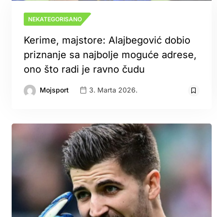
NEKATEGORISANO
Kerime, majstore: Alajbegović dobio
priznanje sa najbolje moguće adrese,
ono što radi je ravno čudu
Mojsport
3. Marta 2026.