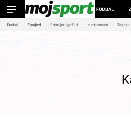
FUDBAL
Fudbal
Zmajevi
Premijer liga BiH
Inostranstvo
Taktika
K