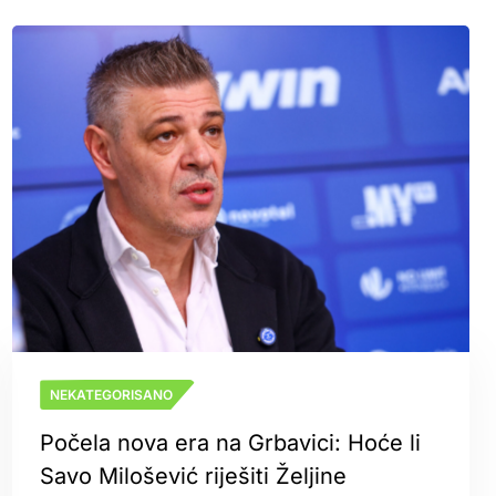
NEKATEGORISANO
Počela nova era na Grbavici: Hoće li
Savo Milošević riješiti Željine