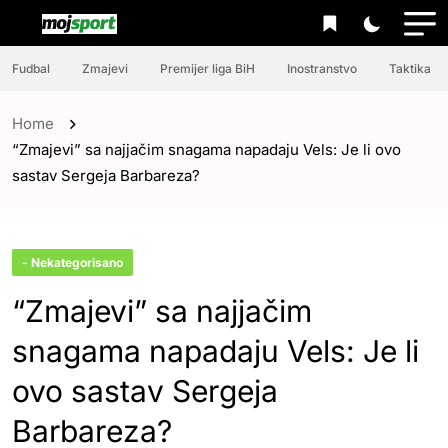
Fudbal
Zmajevi
Premijer liga BiH
Inostranstvo
Taktika
Home
“Zmajevi” sa najjačim snagama napadaju Vels: Je li ovo
sastav Sergeja Barbareza?
- Nekategorisano
“Zmajevi” sa najjačim
snagama napadaju Vels: Je li
ovo sastav Sergeja
Barbareza?