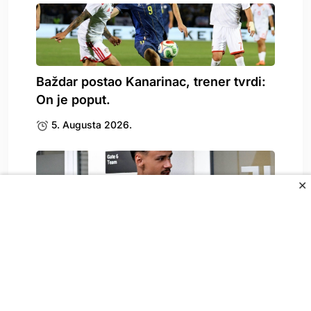
Baždar postao Kanarinac, trener tvrdi:
On je poput.
5. Augusta 2026.
✕
Alajbegović preskočio Chelsea,
poznato i zašto
5. Augusta 2026.