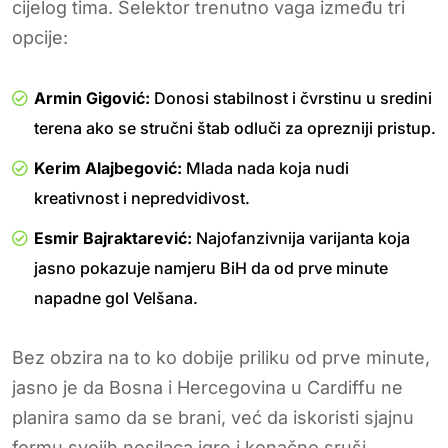
cijelog tima. Selektor trenutno vaga između tri
opcije:
Armin Gigović:
Donosi stabilnost i čvrstinu u sredini
terena ako se stručni štab odluči za oprezniji pristup.
Kerim Alajbegović:
Mlada nada koja nudi
kreativnost i nepredvidivost.
Esmir Bajraktarević:
Najofanzivnija varijanta koja
jasno pokazuje namjeru BiH da od prve minute
napadne gol Velšana.
Bez obzira na to ko dobije priliku od prve minute,
jasno je da Bosna i Hercegovina u Cardiffu ne
planira samo da se brani, već da iskoristi sjajnu
formu svojih nosilaca igre i konačno sruši