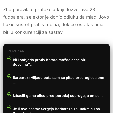
Zbog pravila o protokolu koji dozvoljava 23
fudbalera, selektor je donio odluku da mladi Jovo
Lukić susret prati s tribina, dok će ostatak tima
biti u konkurenciji za sastav.
POVEZANO
BiH pobjeda protiv Katara možda neće biti
dovoljna?…
Barbarez: Hiljadu puta sam se pitao pred ogledalom:
…
Izbacili ga na ulicu pred porođaj supruge, a on se…
Je li ovo sastav Sergeja Barbareza za utakmicu sa