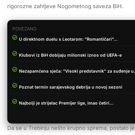
rigorozne zahtjeve Nogometnog saveza BiH.
POVEZANO
U direktnom duelu s Leotarom: "Romantičari"…
Klubovi iz BiH dobijaju milionski iznos od UEFA-e
Nezapamćena sječa: "Visoki predstavnik" za suđenje 
Poznat termin sarajevskog debrija u novoj sezoni
Najbolji je strijelac Premijer lige, imao četiri…
Da se u Trebinju nešto krupno sprema, postalo je