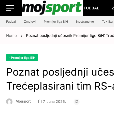
FUDBAL
Fudbal
Zmajevi
Premijer liga BiH
Inostranstvo
Taktika
Home
Poznat posljednji učesnik Premijer lige BiH: Treće
- Premijer liga BiH
Poznat posljednji učes
Trećeplasirani tim RS-a
Mojsport
7. Juna 2026.