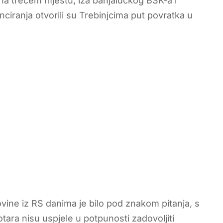
o na trećem mjestu, iza banjalučkog BSK-a i
icenciranja otvorili su Trebinjcima put povratka u
vine iz RS danima je bilo pod znakom pitanja, s
tara nisu uspjele u potpunosti zadovoljiti