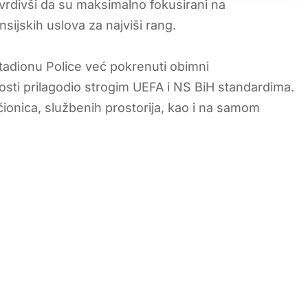
rdivši da su maksimalno fokusirani na
nsijskih uslova za najviši rang.
stadionu Police već pokrenuti obimni
nosti prilagodio strogim UEFA i NS BiH standardima.
čionica, službenih prostorija, kao i na samom