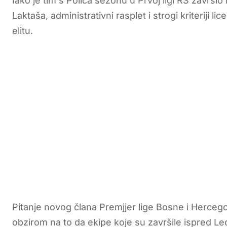
Iako je tim s Polica sezonu u Prvoj ligi RS završi
Laktaša, administrativni rasplet i strogi kriteriji l
elitu.
Pitanje novog člana Premjjer lige Bosne i Hercego
obzirom na to da ekipe koje su završile ispred Leo