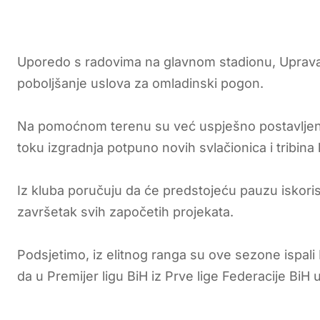
Uporedo s radovima na glavnom stadionu, Uprava k
poboljšanje uslova za omladinski pogon.
Na pomoćnom terenu su već uspješno postavljeni i 
toku izgradnja potpuno novih svlačionica i tribina 
Iz kluba poručuju da će predstojeću pauzu iskorist
završetak svih započetih projekata.
Podsjetimo, iz elitnog ranga su ove sezone ispali 
da u Premijer ligu BiH iz Prve lige Federacije BiH u