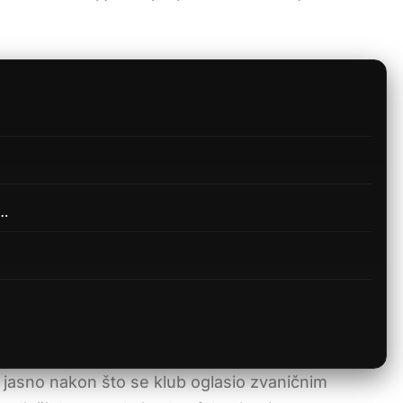
u…
 jasno nakon što se klub oglasio zvaničnim