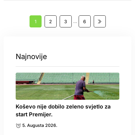
…
1
2
3
6
Najnovije
Koševo nije dobilo zeleno svjetlo za
start Premijer.
5. Augusta 2026.