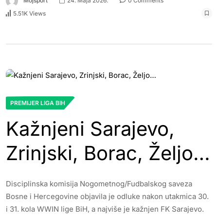
Mojsport
24. Maja 2026.
0 Comments
5.51K Views
PREMIJER LIGA BIH
Kažnjeni Sarajevo,
Zrinjski, Borac, Željo…
Disciplinska komisija Nogometnog/Fudbalskog saveza
Bosne i Hercegovine objavila je odluke nakon utakmica 30.
i 31. kola WWIN lige BiH, a najviše je kažnjen FK Sarajevo.