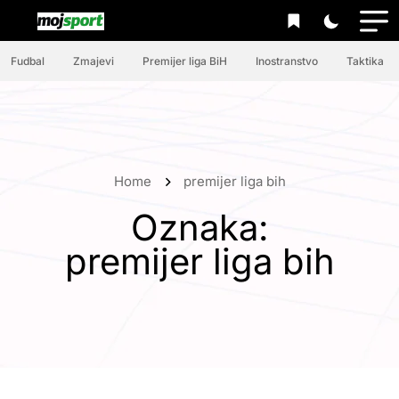
Fudbal
Zmajevi
Premijer liga BiH
Inostranstvo
Taktika
Home
premijer liga bih
Oznaka:
premijer liga bih