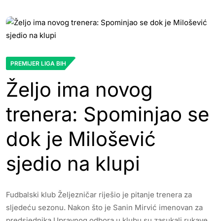
PREMIJER LIGA BIH
Željo ima novog
trenera: Spominjao se
dok je Milošević
sjedio na klupi
Fudbalski klub Željezničar riješio je pitanje trenera za
sljedeću sezonu. Nakon što je Sanin Mirvić imenovan za
predsjednika Upravnog odbora u klubu su zasukali rukave