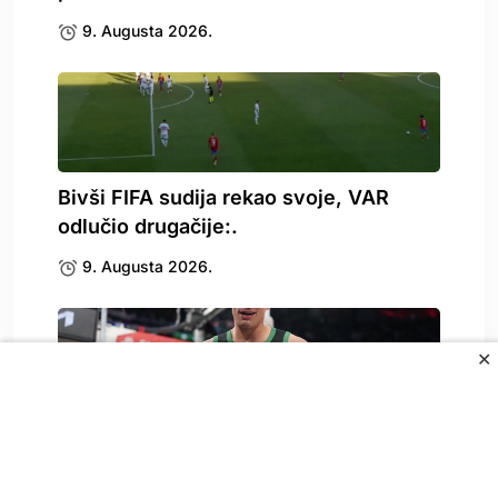
9. Augusta 2026.
Bivši FIFA sudija rekao svoje, VAR
odlučio drugačije:.
9. Augusta 2026.
✕
Čeka se Gjergjin spisak, dolazi li
Garza?