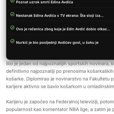
Poznat uzrok smrti Edina Avdića
Nestanak Edina Avdića s TV ekrana: Šta stoji iza…
Ovo je rečenica zbog koje je Edin Avdić dobio otkaz…
Nurkić je bio posljednji Avdićev gost, u šoku je
Bio je jedan od najpoznatijih sportskih novinara,
definitivno najpoznatiji po prenosima košarkaški
košarke. Diplomirao je novinarstvo na Fakultetu p
karijere aktivno se bavio košarkom u omladinski
Karijeru je započeo na Federalnoj televiziji, poto
popularnost kao komentator NBA lige, a zatim je po