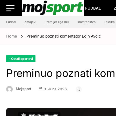
FUDBAL
Fudbal
Zmajevi
Premijer liga BiH
Inostranstvo
Taktika
Home
Preminuo poznati komentator Edin Avdić
- Ostali sportovi
Preminuo poznati kome
Mojsport
3. Juna 2026.