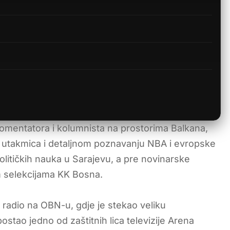
 komentatora i kolumnista na prostorima Balkana,
h utakmica i detaljnom poznavanju NBA i evropske
olitičkih nauka u Sarajevu, a pre novinarske
m selekcijama KK Bosna.
m radio na OBN-u, gdje je stekao veliku
stao jedno od zaštitnih lica televizije Arena