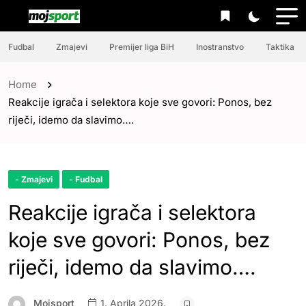
Fudbal
Zmajevi
Premijer liga BiH
Inostranstvo
Taktika
Home
Reakcije igrača i selektora koje sve govori: Ponos, bez
riječi, idemo da slavimo….
- Zmajevi
- Fudbal
Reakcije igrača i selektora
koje sve govori: Ponos, bez
riječi, idemo da slavimo….
Mojsport
1. Aprila 2026.