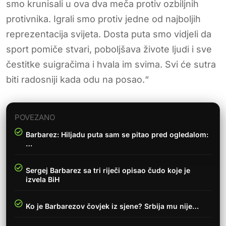
smo krunisali u ova dva meča protiv ozbiljnih
protivnika. Igrali smo protiv jedne od najboljih
reprezentacija svijeta. Dosta puta smo vidjeli da
sport pomiče stvari, poboljšava živote ljudi i sve
čestitke suigračima i hvala im svima. Svi će sutra
biti radosniji kada odu na posao.“
POVEZANO
Barbarez: Hiljadu puta sam se pitao pred ogledalom:
…
Sergej Barbarez sa tri riječi opisao čudo koje je
izvela BiH
Ko je Barbarezov čovjek iz sjene? Srbija mu nije…