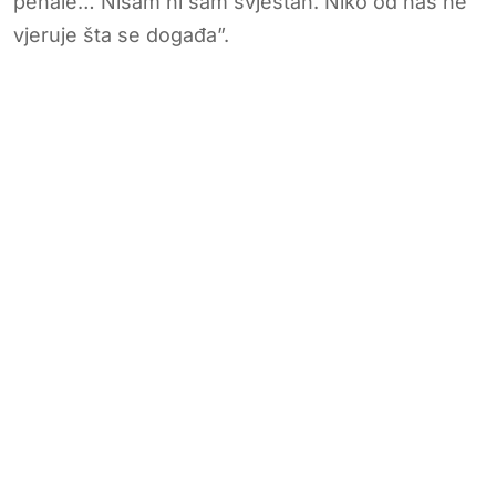
penale… Nisam ni sam svjestan. Niko od nas ne
vjeruje šta se događa”.