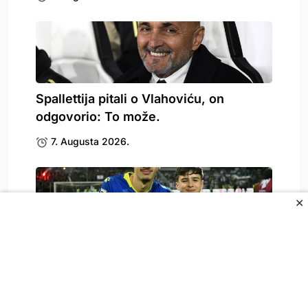
Spallettija pitali o Vlahoviću, on
odgovorio: To može.
7. Augusta 2026.
✕
Poziv Njemačke: BILD otkrio šta je
odlučio Alajbegović
7. Augusta 2026.