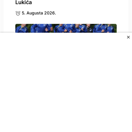
Lukića
5. Augusta 2026.
✕
Dženis Burnić izabrao klub, mnogi su u
čudu
5. Augusta 2026.