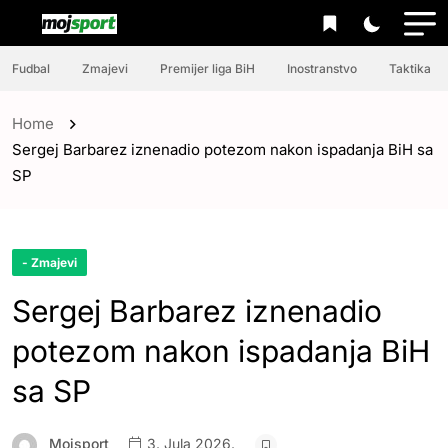
Fudbal
Zmajevi
Premijer liga BiH
Inostranstvo
Taktika
Home
Sergej Barbarez iznenadio potezom nakon ispadanja BiH sa
SP
- Zmajevi
Sergej Barbarez iznenadio
potezom nakon ispadanja BiH
sa SP
Mojsport
3. Jula 2026.