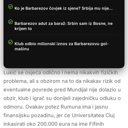
Ko je Barbarezov čovjek iz sjene? Srbija mu nije…
Barbarezov adut za baraž: Srbin sam iz Bosne, ne
krijem to
Klub odbio milionski iznos za Barbarezovu gol-
mašinu
Lukić se osjeća odlično i nema nikakvih fizičkih
problema, ali s obzirom na to da nikakav rizik od
eventualne povrede pred Mundijal nije dolazio u
obzir, klub i igrač su donijeli zajedničku odluku o
odmoru. Ovakav potez Rumuna ima i jasnu
finansijsku pozadinu, jer će Universitatea Cluj
inkasirati oko 200.000 eura na ime Fifinih