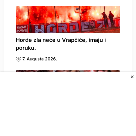
Horde zla neće u Vrapčiće, imaju i
poruku.
7. Augusta 2026.
✕
Amar Dedić nije igrao za Benficu, ali je.
7. Augusta 2026.