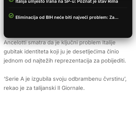
Italija umjesto Irana na SP-u: Poznat je stav Rima
Eliminacija od BIH neće biti najveći problem: Za…
Ancelotti smatra da je ključni problem Italije
gubitak identiteta koji ju je desetljećima činio
jednom od najtežih reprezentacija za pobijediti.
‘Serie A je izgubila svoju odbrambenu čvrstinu’,
rekao je za talijanski Il Giornale.