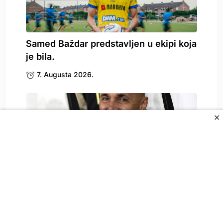
Samed Baždar predstavljen u ekipi koja
je bila.
7. Augusta 2026.
✕
Spallettija pitali o Vlahoviću, on
odgovorio: To može.
7. Augusta 2026.