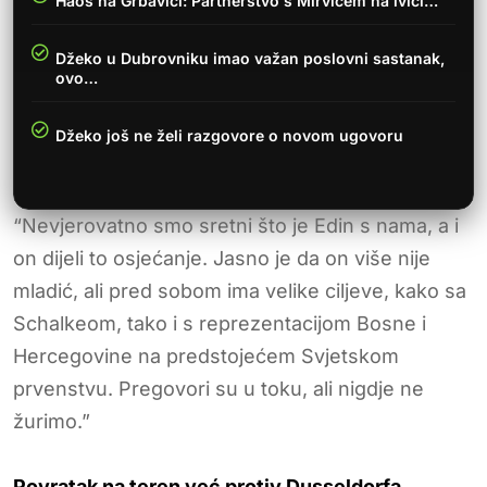
Haos na Grbavici: Partnerstvo s Mirvićem na ivici…
Džeko u Dubrovniku imao važan poslovni sastanak,
ovo…
Džeko još ne želi razgovore o novom ugovoru
“Nevjerovatno smo sretni što je Edin s nama, a i
on dijeli to osjećanje. Jasno je da on više nije
mladić, ali pred sobom ima velike ciljeve, kako sa
Schalkeom, tako i s reprezentacijom Bosne i
Hercegovine na predstojećem Svjetskom
prvenstvu. Pregovori su u toku, ali nigdje ne
žurimo.”
Povratak na teren već protiv Dusseldorfa