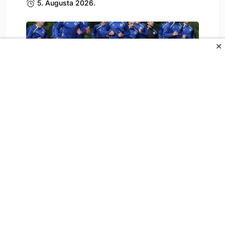
5. Augusta 2026.
✕
Dženis Burnić izabrao klub, mnogi su u
čudu
5. Augusta 2026.
All Rights Reserved.