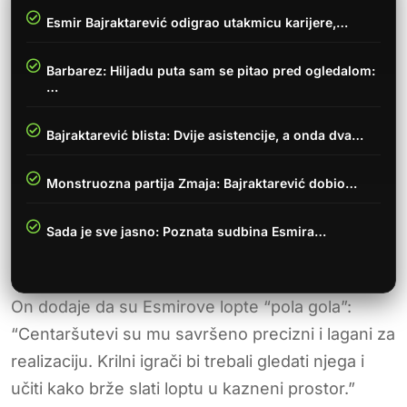
Esmir Bajraktarević odigrao utakmicu karijere,…
Barbarez: Hiljadu puta sam se pitao pred ogledalom:
…
Bajraktarević blista: Dvije asistencije, a onda dva…
Monstruozna partija Zmaja: Bajraktarević dobio…
Sada je sve jasno: Poznata sudbina Esmira…
On dodaje da su Esmirove lopte “pola gola”:
“Centaršutevi su mu savršeno precizni i lagani za
realizaciju. Krilni igrači bi trebali gledati njega i
učiti kako brže slati loptu u kazneni prostor.”